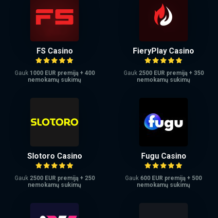
FS Casino
FieryPlay Casino
Gauk
1000 EUR premiją + 400
Gauk
2500 EUR premiją + 350
nemokamų sukimų
nemokamų sukimų
Slotoro Casino
Fugu Casino
Gauk
2500 EUR premiją + 250
Gauk
600 EUR premiją + 500
nemokamų sukimų
nemokamų sukimų