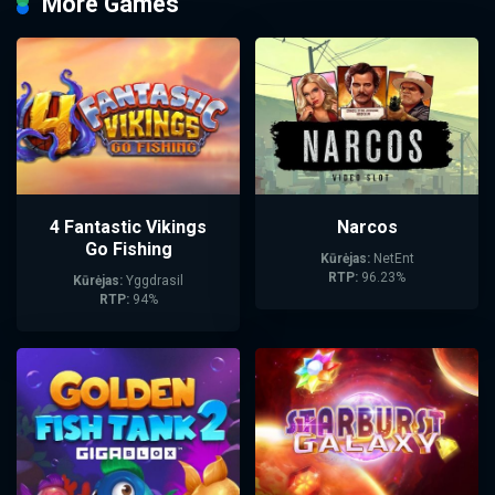
More Games
4 Fantastic Vikings
Narcos
Go Fishing
Kūrėjas:
NetEnt
RTP:
96.23%
Kūrėjas:
Yggdrasil
RTP:
94%