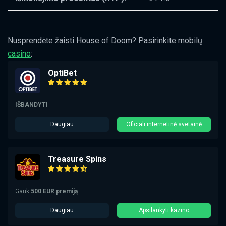
Nusprendėte žaisti House of Doom? Pasirinkite mobilų
casino
:
OptiBet
IŠBANDYTI
Daugiau
Oficiali internetinė svetainė
Treasure Spins
Gauk
500 EUR premiją
Daugiau
Apsilankyti kazino