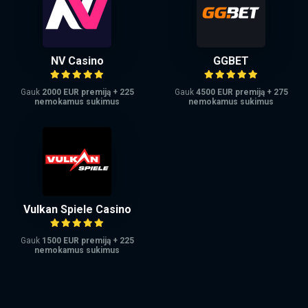
NV Casino
GGBET
Gauk
2000 EUR premiją + 225
Gauk
4500 EUR premiją + 275
nemokamus sukimus
nemokamus sukimus
Vulkan Spiele Casino
Gauk
1500 EUR premiją + 225
nemokamus sukimus