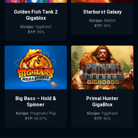
Golden Fish Tank 2
Starburst Galaxy
Gigablox
Kūrėjas:
NetEnt
RTP:
96%
Kūrėjas:
Yggdrasil
RTP:
96%
Big Bass – Hold &
Primal Hunter
Spinner
GigaBlox
Kūrėjas:
Pragmatic Play
Kūrėjas:
Yggdrasil
RTP:
96.07%
RTP:
96%