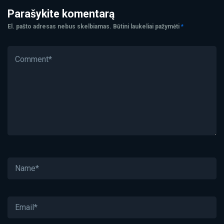
Parašykite komentarą
El. pašto adresas nebus skelbiamas.
Būtini laukeliai pažymėti
*