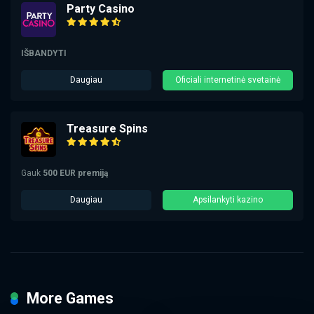
Party Casino
IŠBANDYTI
Daugiau
Oficiali internetinė svetainė
Treasure Spins
Gauk
500 EUR premiją
Daugiau
Apsilankyti kazino
More Games