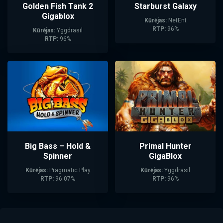
Golden Fish Tank 2
Starburst Galaxy
Gigablox
Kūrėjas:
NetEnt
RTP:
96%
Kūrėjas:
Yggdrasil
RTP:
96%
Big Bass – Hold &
Primal Hunter
Spinner
GigaBlox
Kūrėjas:
Pragmatic Play
Kūrėjas:
Yggdrasil
RTP:
96.07%
RTP:
96%