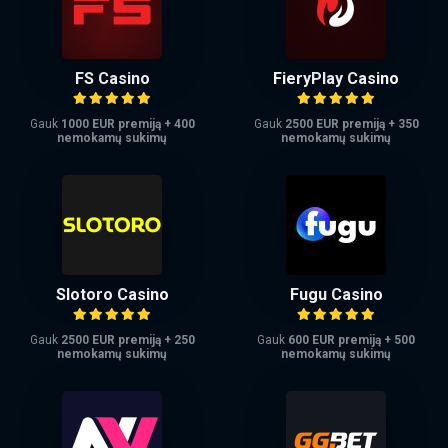
FS Casino
FieryPlay Casino
Gauk
1000 EUR premiją + 400
Gauk
2500 EUR premiją + 350
nemokamų sukimų
nemokamų sukimų
Slotoro Casino
Fugu Casino
Gauk
2500 EUR premiją + 250
Gauk
600 EUR premiją + 500
nemokamų sukimų
nemokamų sukimų