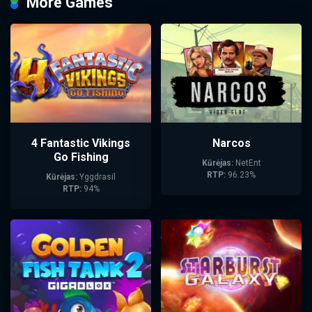
More Games
4 Fantastic Vikings
Narcos
Go Fishing
Kūrėjas:
NetEnt
RTP:
96.23%
Kūrėjas:
Yggdrasil
RTP:
94%