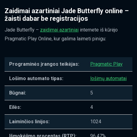
Zaidimai azartiniai Jade Butterfly online –
žaisti dabar be registracijos
Jade Butterfly –
zaidimai azartiniai
internete iš kūrėjo
Pragmatic Play Online, kur galima laimeti pinigu:
Programinės įrangos teikėjas:
Pragmatic Play
Lošimo automato tipas:
lošimų automatai
Būgnai:
5
Eilės:
4
Laiminčios linijos:
1024
Išmokėjimo procentas (RTP):
96.47%