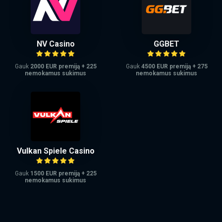
NV Casino
GGBET
Gauk
2000 EUR premiją + 225
Gauk
4500 EUR premiją + 275
nemokamus sukimus
nemokamus sukimus
Vulkan Spiele Casino
Gauk
1500 EUR premiją + 225
nemokamus sukimus