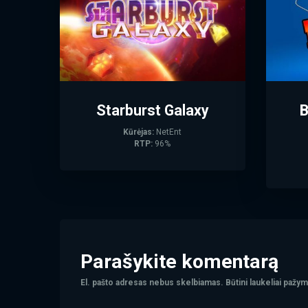
Starburst Galaxy
B
Kūrėjas:
NetEnt
RTP:
96%
Parašykite komentarą
El. pašto adresas nebus skelbiamas.
Būtini laukeliai pažym