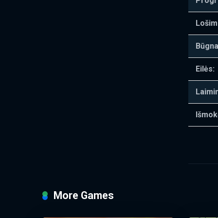
Progr
Lošim
Būgna
Eilės:
Laimin
Išmok
More Games