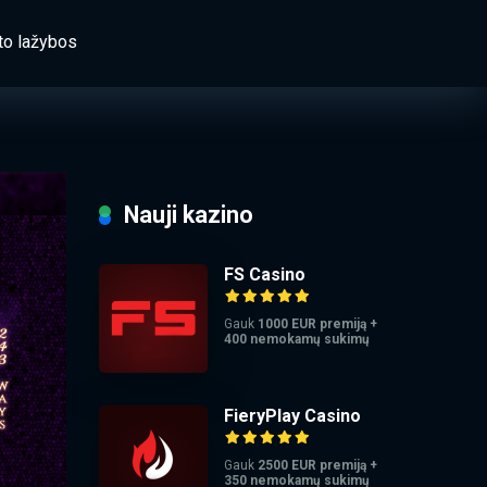
to lažybos
Nauji kazino
FS Casino
Gauk
1000 EUR premiją +
400 nemokamų sukimų
FieryPlay Casino
Gauk
2500 EUR premiją +
350 nemokamų sukimų