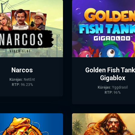
Narcos
Golden Fish Tank
Gigablox
Kūrėjas:
NetEnt
RTP:
96.23%
Kūrėjas:
Yggdrasil
RTP:
96%