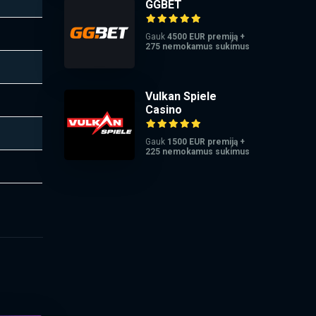
GGBET
Gauk
4500 EUR premiją +
275 nemokamus sukimus
Vulkan Spiele
Casino
Gauk
1500 EUR premiją +
225 nemokamus sukimus