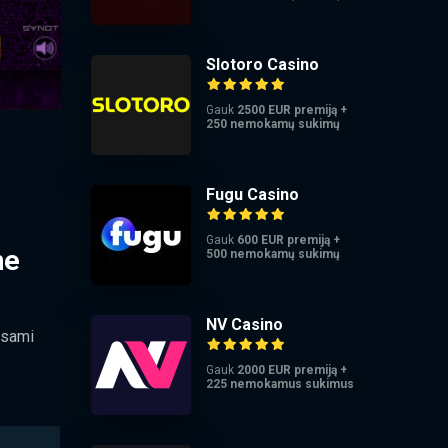
Slotoro Casino
Gauk
2500 EUR premiją +
250 nemokamų sukimų
Fugu Casino
Gauk
600 EUR premiją +
ne
500 nemokamų sukimų
NV Casino
šsami
Gauk
2000 EUR premiją +
225 nemokamus sukimus