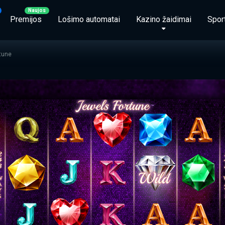
Premijos
Lošimo automatai
Kazino žaidimai
Spor
tune