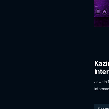
Kazi
inte
Jewels 
informaci