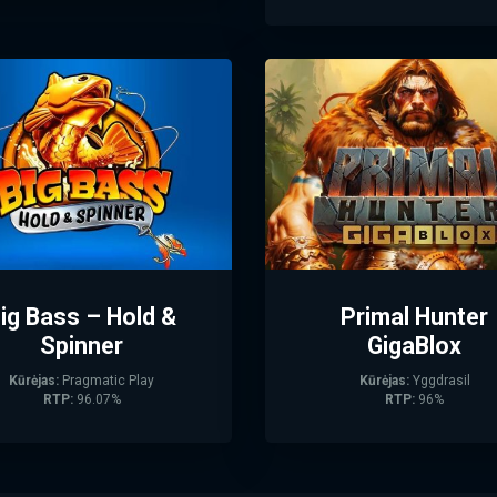
ig Bass – Hold &
Primal Hunter
Spinner
GigaBlox
Kūrėjas:
Pragmatic Play
Kūrėjas:
Yggdrasil
RTP:
96.07%
RTP:
96%