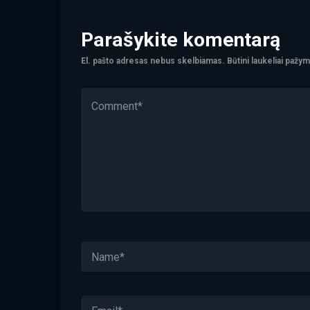
Parašykite komentarą
El. pašto adresas nebus skelbiamas.
Būtini laukeliai pažym