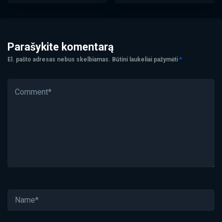
Parašykite komentarą
El. pašto adresas nebus skelbiamas.
Būtini laukeliai pažymėti
*