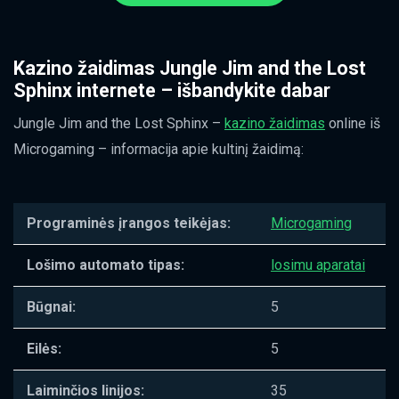
Kazino žaidimas Jungle Jim and the Lost
Sphinx internete – išbandykite dabar
Jungle Jim and the Lost Sphinx –
kazino žaidimas
online iš
Microgaming – informacija apie kultinį žaidimą:
Programinės įrangos teikėjas:
Microgaming
Lošimo automato tipas:
losimu aparatai
Būgnai:
5
Eilės:
5
Laiminčios linijos:
35