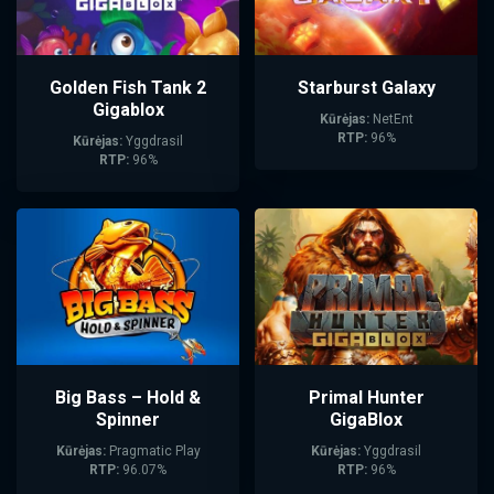
Golden Fish Tank 2
Starburst Galaxy
Gigablox
Kūrėjas:
NetEnt
RTP:
96%
Kūrėjas:
Yggdrasil
RTP:
96%
Big Bass – Hold &
Primal Hunter
Spinner
GigaBlox
Kūrėjas:
Pragmatic Play
Kūrėjas:
Yggdrasil
RTP:
96.07%
RTP:
96%