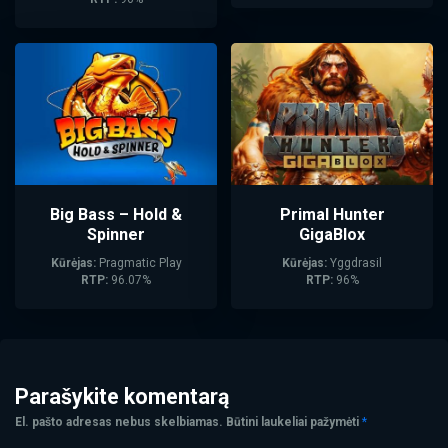
Big Bass – Hold &
Primal Hunter
Spinner
GigaBlox
Kūrėjas:
Pragmatic Play
Kūrėjas:
Yggdrasil
RTP:
96.07%
RTP:
96%
Parašykite komentarą
El. pašto adresas nebus skelbiamas.
Būtini laukeliai pažymėti
*