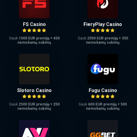
FS Casino
FieryPlay Casino
Gauk
1000 EUR premiją + 400
Gauk
2500 EUR premiją + 350
nemokamų sukimų
nemokamų sukimų
Slotoro Casino
Fugu Casino
Gauk
2500 EUR premiją + 250
Gauk
600 EUR premiją + 500
nemokamų sukimų
nemokamų sukimų