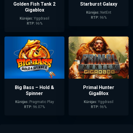
Golden Fish Tank 2
Starburst Galaxy
Gigablox
Kūrėjas:
NetEnt
RTP:
96%
Kūrėjas:
Yggdrasil
RTP:
96%
Big Bass – Hold &
Primal Hunter
Spinner
GigaBlox
Kūrėjas:
Pragmatic Play
Kūrėjas:
Yggdrasil
RTP:
96.07%
RTP:
96%