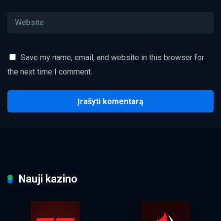
Save my name, email, and website in this browser for
the next time I comment.
Nauji kazino