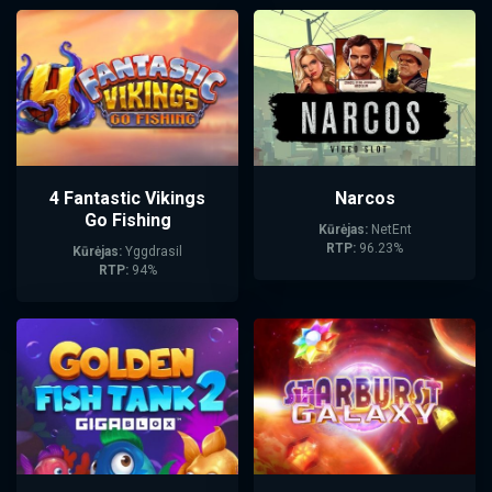
4 Fantastic Vikings
Narcos
Go Fishing
Kūrėjas:
NetEnt
RTP:
96.23%
Kūrėjas:
Yggdrasil
RTP:
94%