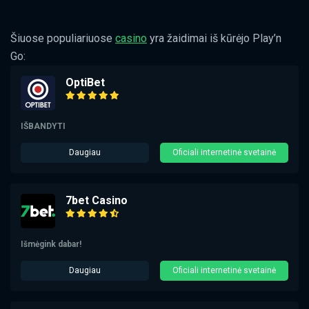
Šiuose populiariuose
casino
yra žaidimai iš kūrėjo Play’n
Go:
OptiBet
IŠBANDYTI
Daugiau
Oficiali internetinė svetainė
7bet Casino
Išmėgink dabar!
Daugiau
Oficiali internetinė svetainė