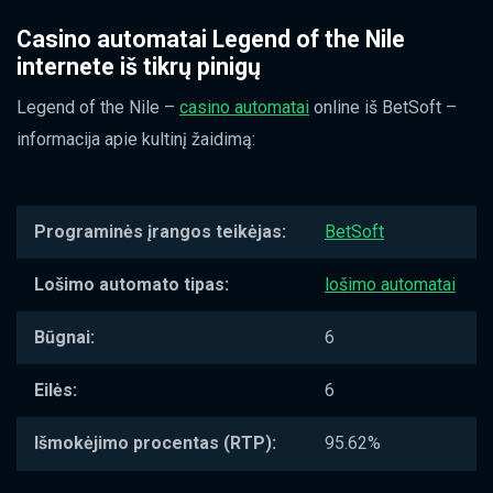
Casino automatai Legend of the Nile
internete iš tikrų pinigų
Legend of the Nile –
casino automatai
online iš BetSoft –
informacija apie kultinį žaidimą:
Programinės įrangos teikėjas:
BetSoft
Lošimo automato tipas:
lošimo automatai
Būgnai:
6
Eilės:
6
Išmokėjimo procentas (RTP):
95.62%