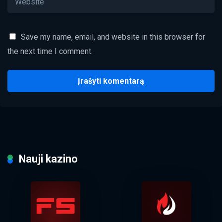
Save my name, email, and website in this browser for
the next time I comment.
Nauji kazino