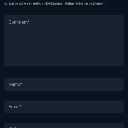
El. pašto adresas nebus skelbiamas.
Būtini laukeliai pažymėti
*