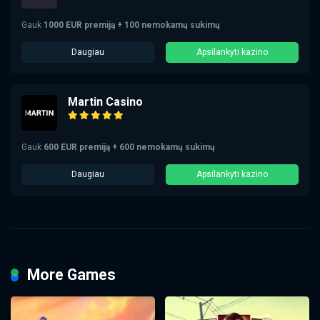
Gauk
1000 EUR premiją + 100 nemokamų sukimų
Daugiau
Apsilankyti kazino
Martin Casino
Gauk
600 EUR premiją + 600 nemokamų sukimų
Daugiau
Apsilankyti kazino
More Games