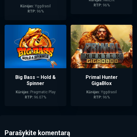
Kūrėjas:
NetEnt
RTP:
96%
Kūrėjas:
Yggdrasil
RTP:
96%
Big Bass – Hold &
Primal Hunter
Spinner
GigaBlox
Kūrėjas:
Pragmatic Play
Kūrėjas:
Yggdrasil
RTP:
96.07%
RTP:
96%
Parašykite komentarą