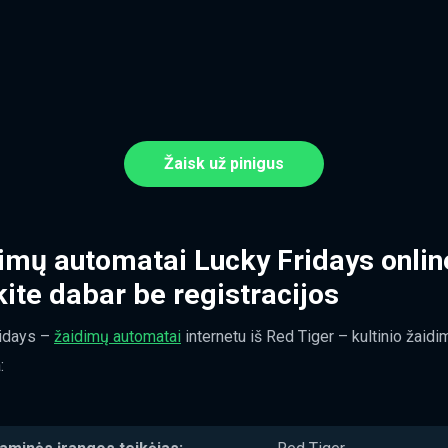
Žaisk už pinigus
imų automatai Lucky Fridays onlin
kite dabar be registracijos
ridays –
žaidimų automatai
internetu iš Red Tiger – kultinio žaidi
: