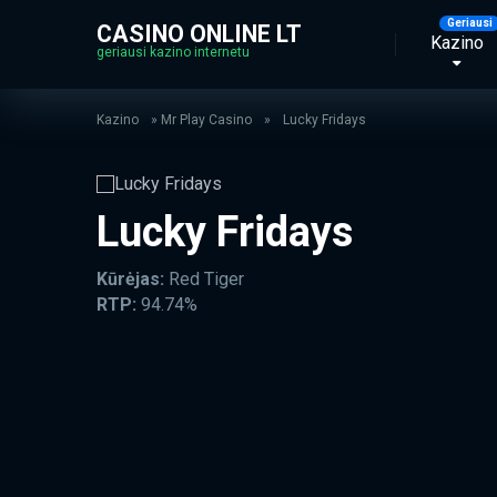
CASINO ONLINE LT
Kazino
geriausi kazino internetu
Kazino
»
Mr Play Casino
»
Lucky Fridays
Lucky Fridays
Kūrėjas:
Red Tiger
RTP:
94.74%