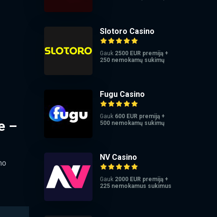
Slotoro Casino
Gauk
2500 EUR premiją +
250 nemokamų sukimų
Fugu Casino
Gauk
600 EUR premiją +
e –
500 nemokamų sukimų
NV Casino
mo
Gauk
2000 EUR premiją +
225 nemokamus sukimus