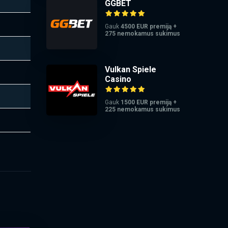
GGBET
Gauk
4500 EUR premiją +
275 nemokamus sukimus
Vulkan Spiele
Casino
Gauk
1500 EUR premiją +
225 nemokamus sukimus