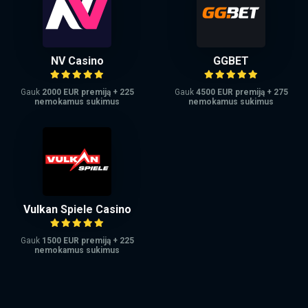
NV Casino
GGBET
Gauk
2000 EUR premiją + 225
Gauk
4500 EUR premiją + 275
nemokamus sukimus
nemokamus sukimus
Vulkan Spiele Casino
Gauk
1500 EUR premiją + 225
nemokamus sukimus