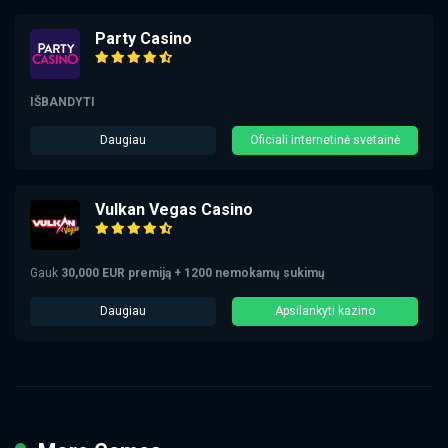
Party Casino
IŠBANDYTI
Daugiau
Oficiali internetinė svetainė
Vulkan Vegas Casino
Gauk
30,000 EUR premiją + 1200 nemokamų sukimų
Daugiau
Apsilankyti kazino