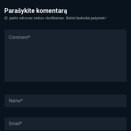
Parašykite komentarą
El. pašto adresas nebus skelbiamas.
Būtini laukeliai pažymėti
*