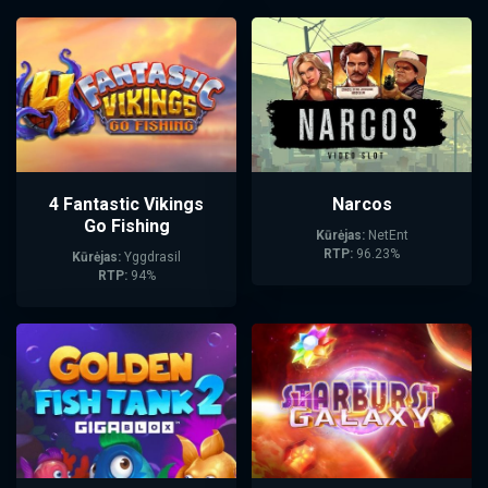
4 Fantastic Vikings
Narcos
Go Fishing
Kūrėjas:
NetEnt
RTP:
96.23%
Kūrėjas:
Yggdrasil
RTP:
94%