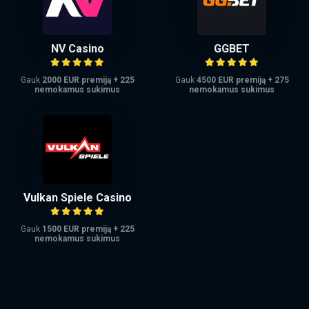
NV Casino
GGBET
Gauk
2000 EUR premiją + 225
Gauk
4500 EUR premiją + 275
nemokamus sukimus
nemokamus sukimus
Vulkan Spiele Casino
Gauk
1500 EUR premiją + 225
nemokamus sukimus