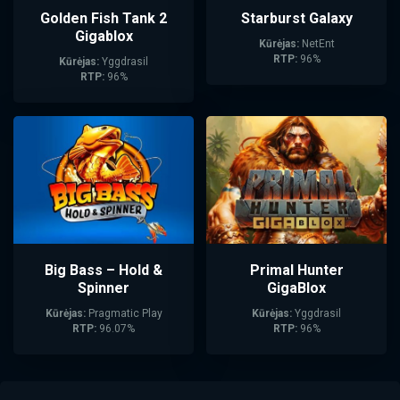
Golden Fish Tank 2
Starburst Galaxy
Gigablox
Kūrėjas:
NetEnt
RTP:
96%
Kūrėjas:
Yggdrasil
RTP:
96%
Big Bass – Hold &
Primal Hunter
Spinner
GigaBlox
Kūrėjas:
Pragmatic Play
Kūrėjas:
Yggdrasil
RTP:
96.07%
RTP:
96%