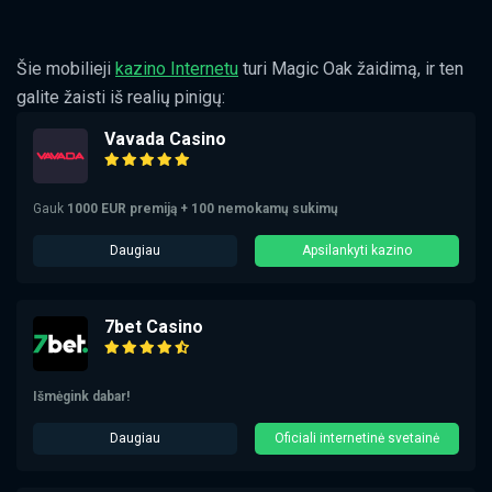
Šie mobilieji
kazino Internetu
turi Magic Oak žaidimą, ir ten
galite žaisti iš realių pinigų:
Vavada Casino
Gauk
1000 EUR premiją + 100 nemokamų sukimų
Daugiau
Apsilankyti kazino
7bet Casino
Išmėgink dabar!
Daugiau
Oficiali internetinė svetainė