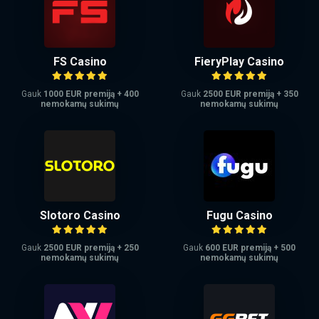
FS Casino
FieryPlay Casino
Gauk
1000 EUR premiją + 400
Gauk
2500 EUR premiją + 350
nemokamų sukimų
nemokamų sukimų
Slotoro Casino
Fugu Casino
Gauk
2500 EUR premiją + 250
Gauk
600 EUR premiją + 500
nemokamų sukimų
nemokamų sukimų