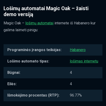
Lošimų automatai Magic Oak – žaisti
demo versiją
Magic Oak –
lošimų automatai
internete iš Habanero kur
galima laimeti pinigu:
Programinės įrangos teikėjas:
Habanero
Lošimo automato tipas:
lošimas internetu
Būgnai:
4
Eilės:
4
Išmokėjimo procentas (RTP):
96.77%