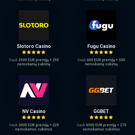
Slotoro Casino
Fugu Casino
Gauk
2500 EUR premiją + 250
Gauk
600 EUR premiją + 500
nemokamų sukimų
nemokamų sukimų
NV Casino
GGBET
Gauk
2000 EUR premiją + 225
Gauk
4500 EUR premiją + 275
nemokamus sukimus
nemokamus sukimus