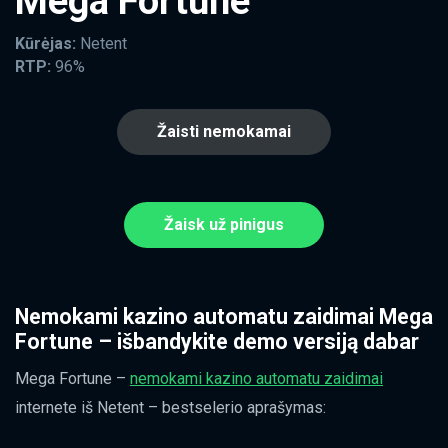
Mega Fortune
Kūrėjas:
Netent
RTP:
96%
Žaisti nemokamai
Žaisk už pinigus
Nemokami kazino automatu zaidimai Mega
Fortune – išbandykite demo versiją dabar
Mega Fortune –
nemokami kazino automatu zaidimai
internete iš Netent – bestselerio aprašymas: