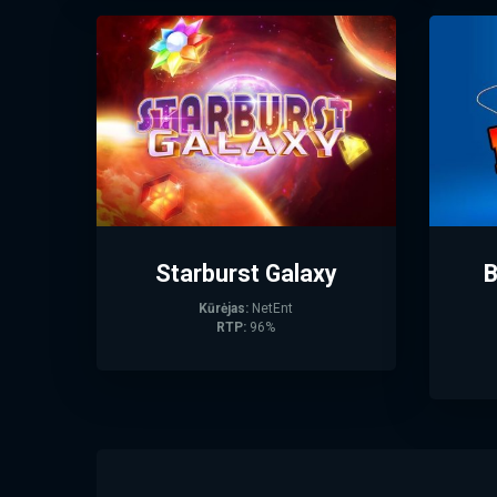
Starburst Galaxy
B
Kūrėjas:
NetEnt
RTP:
96%