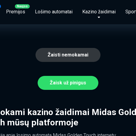
Premijos
Lošimo automatai
Kazino žaidimai
Spor
Žaisti nemokamai
Žaisk už pinigus
kami kazino žaidimai Midas Gol
h mūsų platformoje
ija apie losimo automata Midas Golden Touch internetu: