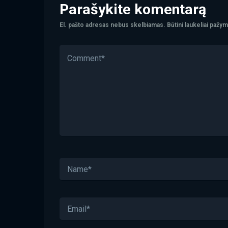
Parašykite komentarą
El. pašto adresas nebus skelbiamas.
Būtini laukeliai pažym