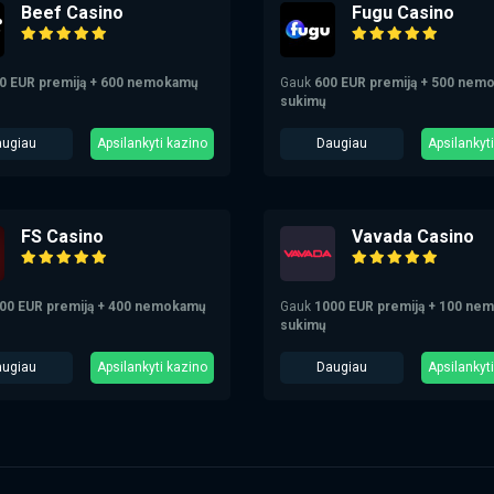
Beef Casino
Fugu Casino
0 EUR premiją + 600 nemokamų
Gauk
600 EUR premiją + 500 nem
sukimų
augiau
Apsilankyti kazino
Daugiau
Apsilankyt
FS Casino
Vavada Casino
00 EUR premiją + 400 nemokamų
Gauk
1000 EUR premiją + 100 ne
sukimų
augiau
Apsilankyti kazino
Daugiau
Apsilankyt