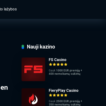
to lažybos
Nauji kazino
FS Casino
Gauk
1000 EUR premiją +
400 nemokamų sukimų
den
FieryPlay Casino
Gauk
2500 EUR premiją +
350 nemokamų sukimų