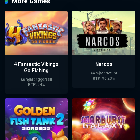
More Games
4 Fantastic Vikings
Narcos
Go Fishing
Kūrėjas:
NetEnt
RTP:
96.23%
Kūrėjas:
Yggdrasil
RTP:
94%