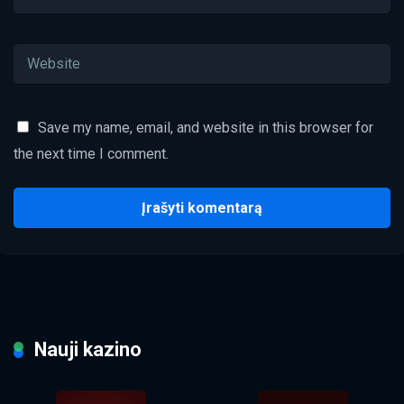
Save my name, email, and website in this browser for
the next time I comment.
Nauji kazino