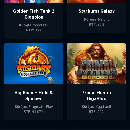
Golden Fish Tank 2
Starburst Galaxy
Gigablox
Kūrėjas:
NetEnt
RTP:
96%
Kūrėjas:
Yggdrasil
RTP:
96%
Big Bass – Hold &
Primal Hunter
Spinner
GigaBlox
Kūrėjas:
Pragmatic Play
Kūrėjas:
Yggdrasil
RTP:
96.07%
RTP:
96%