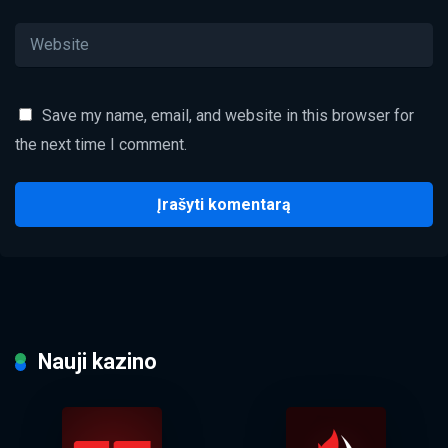
Save my name, email, and website in this browser for
the next time I comment.
Nauji kazino