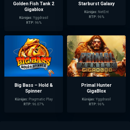
Golden Fish Tank 2
Starburst Galaxy
Gigablox
Kūrėjas:
NetEnt
RTP:
96%
Kūrėjas:
Yggdrasil
RTP:
96%
Big Bass – Hold &
Primal Hunter
Spinner
GigaBlox
Kūrėjas:
Pragmatic Play
Kūrėjas:
Yggdrasil
RTP:
96.07%
RTP:
96%