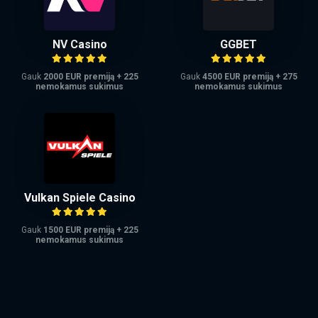
NV Casino
GGBET
Gauk
2000 EUR premiją + 225
Gauk
4500 EUR premiją + 275
nemokamus sukimus
nemokamus sukimus
Vulkan Spiele Casino
Gauk
1500 EUR premiją + 225
nemokamus sukimus