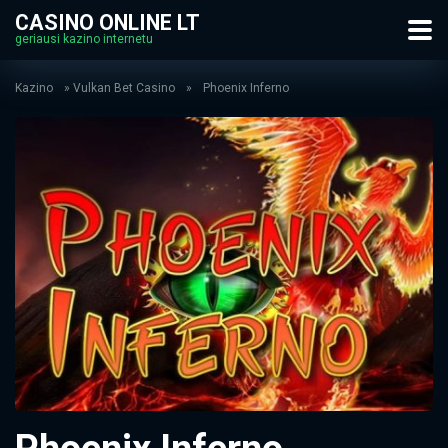
CASINO ONLINE LT
geriausi kazino internetu
Kazino
»
Vulkan Bet Casino
»
Phoenix Inferno