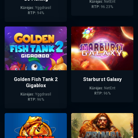
Kūrėjas:
NetEnt
RTP:
96.23%
Kūrėjas:
Yggdrasil
RTP:
94%
Golden Fish Tank 2
Starburst Galaxy
Gigablox
Kūrėjas:
NetEnt
RTP:
96%
Kūrėjas:
Yggdrasil
RTP:
96%