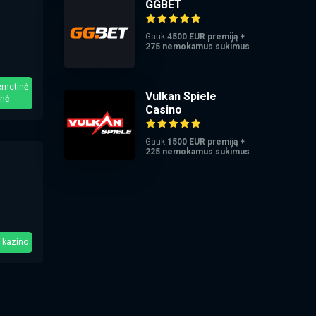
GGBET
Gauk
4500 EUR premiją +
275 nemokamus sukimus
ernetinė
Vulkan Spiele
inė
Casino
Gauk
1500 EUR premiją +
225 nemokamus sukimus
i kazino