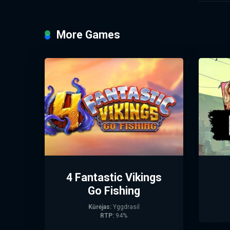
More Games
4 Fantastic Vikings
Go Fishing
Kūrėjas:
Yggdrasil
RTP:
94%