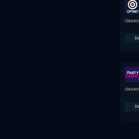
IŠBAND
D
IŠBAND
D