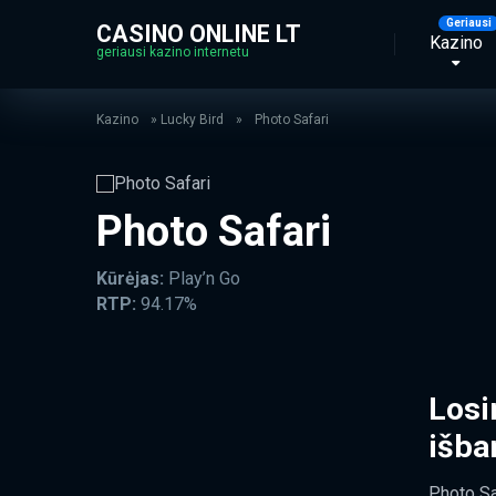
CASINO ONLINE LT
Kazino
geriausi kazino internetu
Kazino
»
Lucky Bird
»
Photo Safari
Photo Safari
Kūrėjas:
Play’n Go
RTP:
94.17%
Losi
išba
Photo Sa