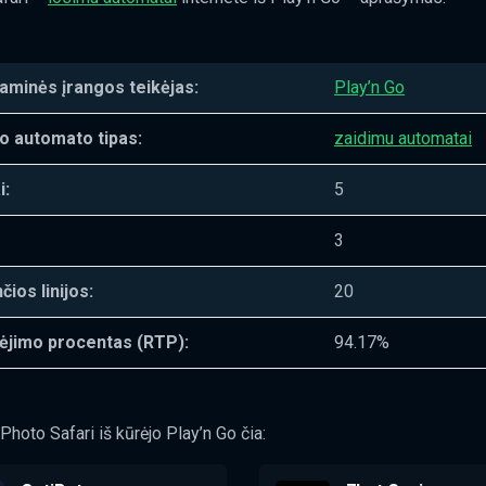
aminės įrangos teikėjas:
Play’n Go
o automato tipas:
zaidimu automatai
i:
5
3
čios linijos:
20
ėjimo procentas (RTP):
94.17%
Photo Safari iš kūrėjo Play’n Go čia: