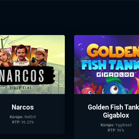
Narcos
Golden Fish Tank
Gigablox
Kūrėjas:
NetEnt
RTP:
96.23%
Kūrėjas:
Yggdrasil
RTP:
96%