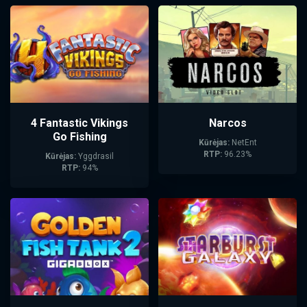
4 Fantastic Vikings
Narcos
Go Fishing
Kūrėjas:
NetEnt
RTP:
96.23%
Kūrėjas:
Yggdrasil
RTP:
94%