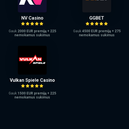
NV Casino
GGBET
Gauk
2000 EUR premiją + 225
Gauk
4500 EUR premiją + 275
nemokamus sukimus
nemokamus sukimus
Vulkan Spiele Casino
Gauk
1500 EUR premiją + 225
nemokamus sukimus