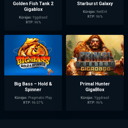
Golden Fish Tank 2
Starburst Galaxy
Gigablox
Kūrėjas:
NetEnt
RTP:
96%
Kūrėjas:
Yggdrasil
RTP:
96%
Big Bass – Hold &
Primal Hunter
Spinner
GigaBlox
Kūrėjas:
Pragmatic Play
Kūrėjas:
Yggdrasil
RTP:
96.07%
RTP:
96%