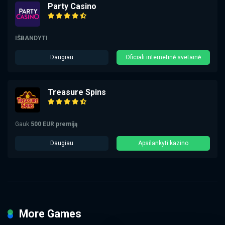
Party Casino
IŠBANDYTI
Daugiau
Oficiali internetinė svetainė
Treasure Spins
Gauk
500 EUR premiją
Daugiau
Apsilankyti kazino
More Games