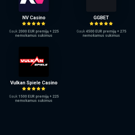
NV Casino
GGBET
Gauk
2000 EUR premiją + 225
Gauk
4500 EUR premiją + 275
nemokamus sukimus
nemokamus sukimus
Vulkan Spiele Casino
Gauk
1500 EUR premiją + 225
nemokamus sukimus