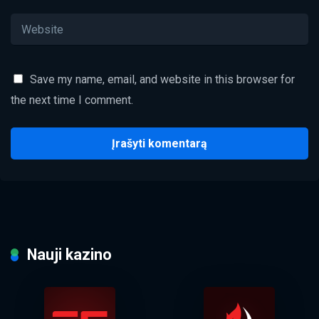
Save my name, email, and website in this browser for
the next time I comment.
Nauji kazino