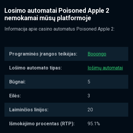
Losimo automatai Poisoned Apple 2
nemokamai mūsų platformoje
Informacija apie casino automatus Poisoned Apple 2:
Programinės įrangos teikėjas:
Booongo
Lošimo automato tipas:
lošimų automatai
Būgnai:
5
Eilės:
3
Laiminčios linijos:
20
Išmokėjimo procentas (RTP):
95.1%