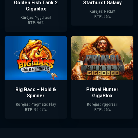
Golden Fish Tank 2
Starburst Galaxy
Gigablox
Kūrėjas:
NetEnt
RTP:
96%
Kūrėjas:
Yggdrasil
RTP:
96%
Big Bass – Hold &
Primal Hunter
Spinner
GigaBlox
Kūrėjas:
Pragmatic Play
Kūrėjas:
Yggdrasil
RTP:
96.07%
RTP:
96%