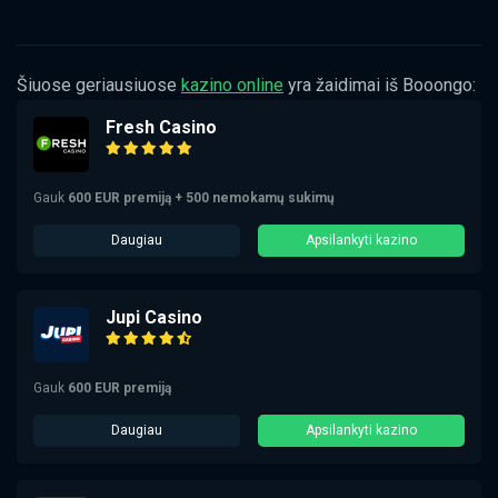
Šiuose geriausiuose
kazino online
yra žaidimai iš Booongo:
Fresh Casino
Gauk
600 EUR premiją + 500 nemokamų sukimų
Daugiau
Apsilankyti kazino
Jupi Casino
Gauk
600 EUR premiją
Daugiau
Apsilankyti kazino