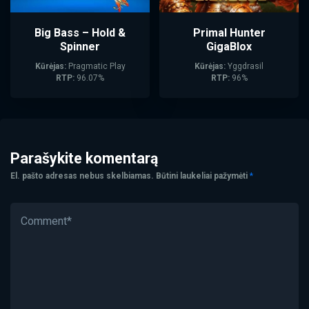
Big Bass – Hold &
Primal Hunter
Spinner
GigaBlox
Kūrėjas:
Pragmatic Play
Kūrėjas:
Yggdrasil
RTP:
96.07%
RTP:
96%
Parašykite komentarą
El. pašto adresas nebus skelbiamas.
Būtini laukeliai pažymėti
*