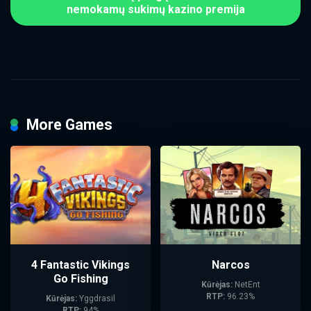
nemokamų sukimų kazino premija
More Games
4 Fantastic Vikings
Narcos
Go Fishing
Kūrėjas:
NetEnt
RTP:
96.23%
Kūrėjas:
Yggdrasil
RTP:
94%