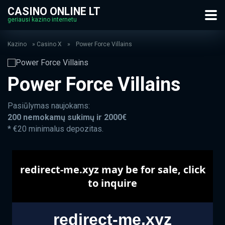
CASINO ONLINE LT
geriausi kazino internetu
Kazino
»
Casino X
»
Power Force Villains
Power Force Villains
Pasiūlymas naujokams:
200 nemokamų sukimų ir 2000€
* €20 minimalus depozitas.