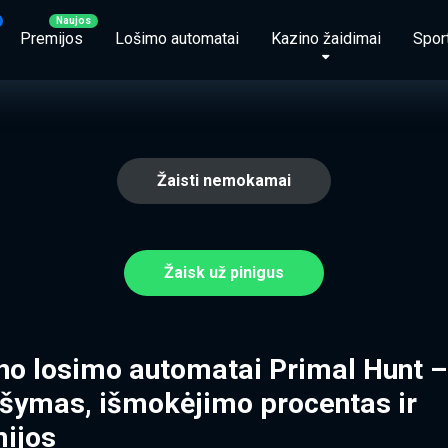
Premijos
Lošimo automatai
Kazino žaidimai
Spor
Žaisti nemokamai
Žaisk už pinigus
no losimo automatai Primal Hunt –
šymas, išmokėjimo procentas ir
ijos