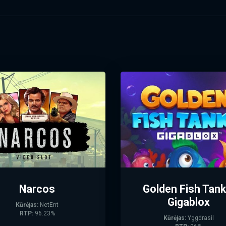
Narcos
Golden Fish Tank
Gigablox
Kūrėjas:
NetEnt
RTP:
96.23%
Kūrėjas:
Yggdrasil