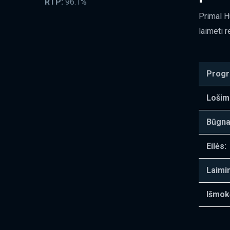
RTP:
96.1%
Primal H
laimeti r
Progr
Lošim
Būgna
Eilės:
Laimin
Išmok