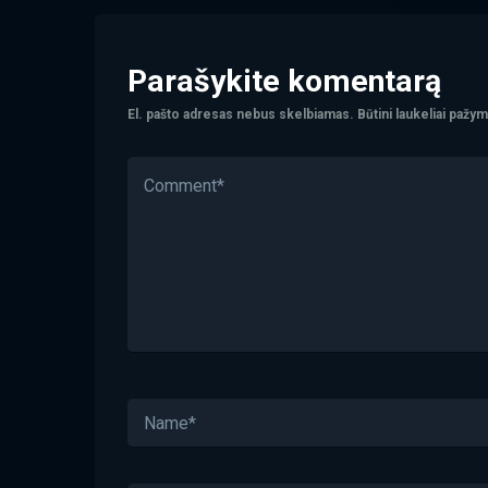
Parašykite komentarą
El. pašto adresas nebus skelbiamas.
Būtini laukeliai pažym