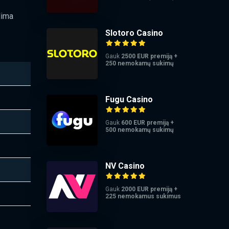
lima
Slotoro Casino
Gauk
2500 EUR premiją +
250 nemokamų sukimų
Fugu Casino
Gauk
600 EUR premiją +
500 nemokamų sukimų
NV Casino
Gauk
2000 EUR premiją +
225 nemokamus sukimus