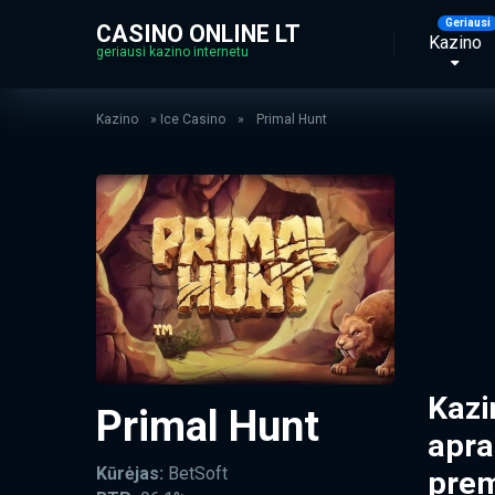
CASINO ONLINE LT
Kazino
geriausi kazino internetu
Kazino
»
Ice Casino
»
Primal Hunt
Kazi
Primal Hunt
apra
Kūrėjas:
BetSoft
prem