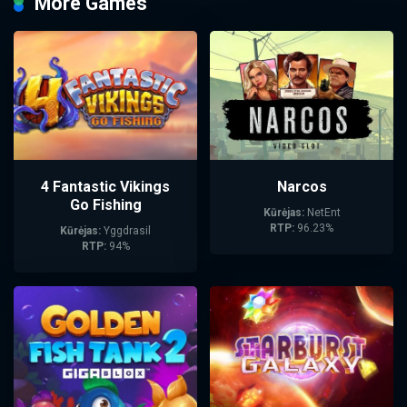
More Games
4 Fantastic Vikings
Narcos
Go Fishing
Kūrėjas:
NetEnt
RTP:
96.23%
Kūrėjas:
Yggdrasil
RTP:
94%