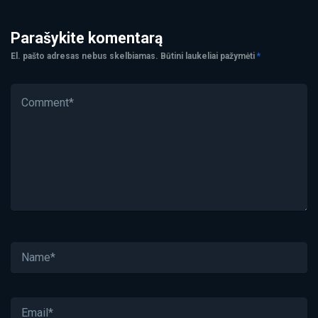
Parašykite komentarą
El. pašto adresas nebus skelbiamas.
Būtini laukeliai pažymėti
*