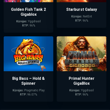
Golden Fish Tank 2
Starburst Galaxy
Gigablox
Kūrėjas:
NetEnt
RTP:
96%
Kūrėjas:
Yggdrasil
RTP:
96%
Big Bass – Hold &
Primal Hunter
Spinner
GigaBlox
Kūrėjas:
Pragmatic Play
Kūrėjas:
Yggdrasil
RTP:
96.07%
RTP:
96%