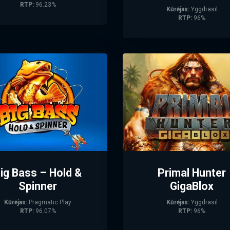
RTP:
96.23%
Kūrėjas:
Yggdrasil
RTP:
96%
ig Bass – Hold &
Primal Hunter
Spinner
GigaBlox
Kūrėjas:
Pragmatic Play
Kūrėjas:
Yggdrasil
RTP:
96.07%
RTP:
96%