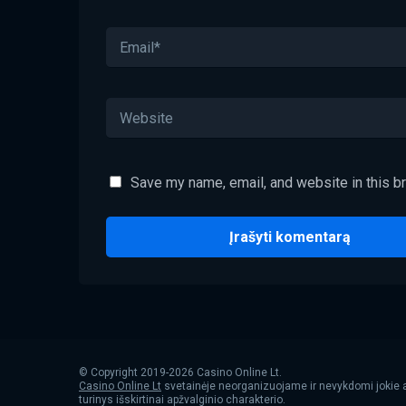
Save my name, email, and website in this b
© Copyright 2019-2026 Casino Online Lt.
Casino Online Lt
svetainėje neorganizuojame ir nevykdomi jokie az
turinys išskirtinai apžvalginio charakterio.