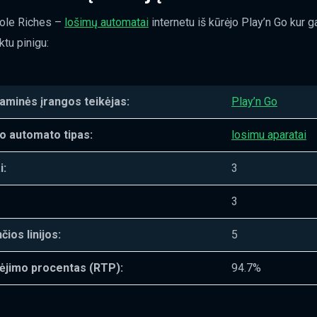
ole Riches –
lošimų automatai
internetu iš kūrėjo Play’n Go kur g
iktu pinigu:
aminės įrangos teikėjas:
Play’n Go
o automato tipas:
losimu aparatai
i:
3
3
čios linijos:
5
ėjimo procentas (RTP):
94.7%