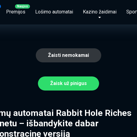
Premijos
Lošimo automatai
Kazino žaidimai
Spor
Žaisti nemokamai
Žaisk už pinigus
mų automatai Rabbit Hole Riches
rnetu – išbandykite dabar
nstracinę versiją