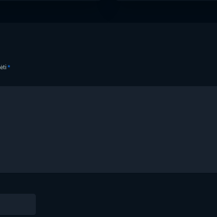
ėti
*