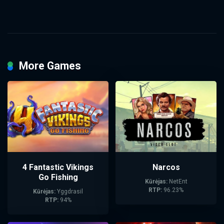
More Games
4 Fantastic Vikings
Narcos
Go Fishing
Kūrėjas:
NetEnt
RTP:
96.23%
Kūrėjas:
Yggdrasil
RTP:
94%