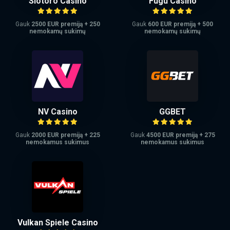
Slotoro Casino
Fugu Casino
Gauk
2500 EUR premiją + 250
Gauk
600 EUR premiją + 500
nemokamų sukimų
nemokamų sukimų
NV Casino
GGBET
Gauk
2000 EUR premiją + 225
Gauk
4500 EUR premiją + 275
nemokamus sukimus
nemokamus sukimus
Vulkan Spiele Casino