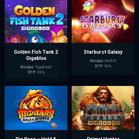
Golden Fish Tank 2
Starburst Galaxy
Gigablox
Kūrėjas:
NetEnt
RTP:
96%
Kūrėjas:
Yggdrasil
RTP:
96%