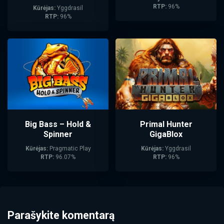
RTP:
96%
Kūrėjas:
Yggdrasil
RTP:
96%
Big Bass – Hold &
Primal Hunter
Spinner
GigaBlox
Kūrėjas:
Pragmatic Play
Kūrėjas:
Yggdrasil
RTP:
96.07%
RTP:
96%
Parašykite komentarą