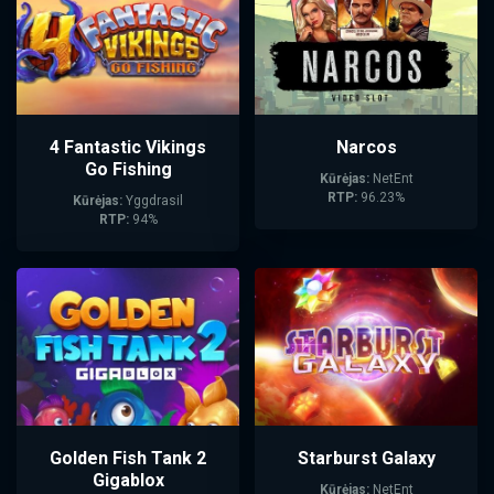
4 Fantastic Vikings
Narcos
Go Fishing
Kūrėjas:
NetEnt
RTP:
96.23%
Kūrėjas:
Yggdrasil
RTP:
94%
Golden Fish Tank 2
Starburst Galaxy
Gigablox
Kūrėjas:
NetEnt