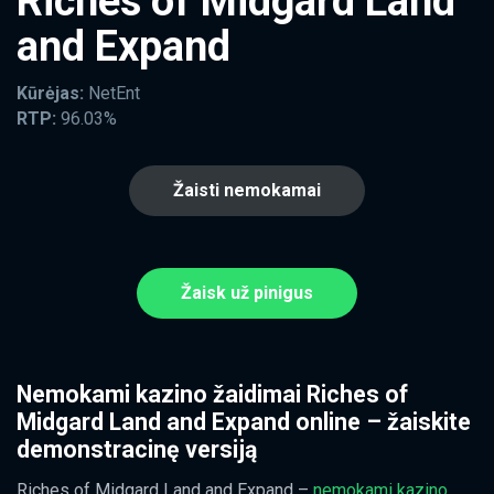
Riches of Midgard Land
and Expand
Kūrėjas:
NetEnt
RTP:
96.03%
Žaisti nemokamai
Žaisk už pinigus
Nemokami kazino žaidimai Riches of
Midgard Land and Expand online – žaiskite
demonstracinę versiją
Riches of Midgard Land and Expand –
nemokami kazino