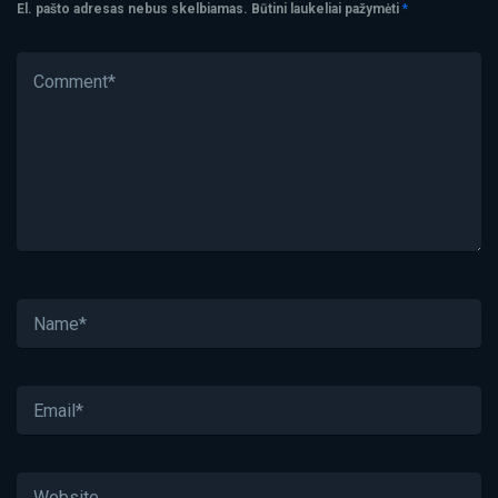
El. pašto adresas nebus skelbiamas.
Būtini laukeliai pažymėti
*