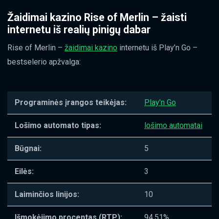
Žaidimai kazino Rise of Merlin – žaisti
internetu iš realių pinigų dabar
Rise of Merlin –
žaidimai kazino
internetu iš Play’n Go –
bestselerio apžvalga:
Programinės įrangos teikėjas:
Play’n Go
Lošimo automato tipas:
lošimo automatai
Būgnai:
5
Eilės:
3
Laiminčios linijos:
10
Išmokėjimo procentas (RTP):
94.51%