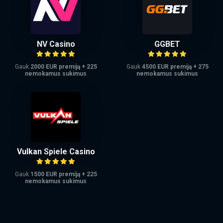
NV Casino
GGBET
Gauk
2000 EUR premiją + 225
Gauk
4500 EUR premiją + 275
nemokamus sukimus
nemokamus sukimus
Vulkan Spiele Casino
Gauk
1500 EUR premiją + 225
nemokamus sukimus