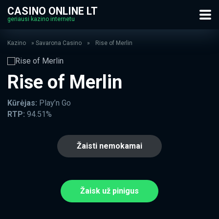
CASINO ONLINE LT
geriausi kazino internetu
Kazino
»
Savarona Casino
»
Rise of Merlin
Rise of Merlin
Kūrėjas:
Play’n Go
RTP:
94.51%
Žaisti nemokamai
Žaisk už pinigus