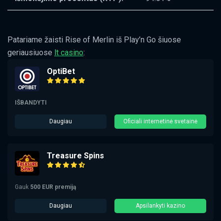
Patariame žaisti Rise of Merlin iš Play’n Go šiuose
geriausiuose
lt casino
:
OptiBet
IŠBANDYTI
Daugiau
Oficiali internetinė svetainė
Treasure Spins
Gauk
500 EUR premiją
Daugiau
Apsilankyti kazino