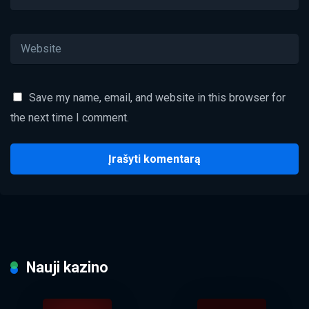
Save my name, email, and website in this browser for
the next time I comment.
Nauji kazino