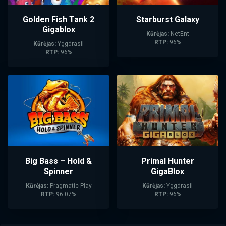
Golden Fish Tank 2
Starburst Galaxy
Gigablox
Kūrėjas:
NetEnt
RTP:
96%
Kūrėjas:
Yggdrasil
RTP:
96%
Big Bass – Hold &
Primal Hunter
Spinner
GigaBlox
Kūrėjas:
Pragmatic Play
Kūrėjas:
Yggdrasil
RTP:
96.07%
RTP:
96%