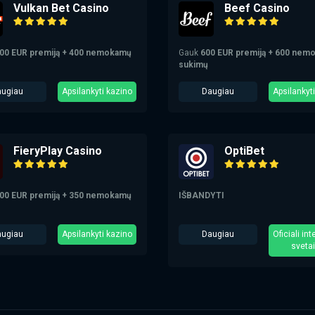
Vulkan Bet Casino
Beef Casino
00 EUR premiją + 400 nemokamų
Gauk
600 EUR premiją + 600 nem
sukimų
augiau
Apsilankyti kazino
Daugiau
Apsilankyt
FieryPlay Casino
OptiBet
00 EUR premiją + 350 nemokamų
IŠBANDYTI
augiau
Apsilankyti kazino
Daugiau
Oficiali int
sveta