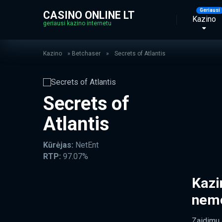
CASINO ONLINE LT
Kazino
geriausi kazino internetu
Kazino
»
Betchaser
»
Secrets of Atlantis
Secrets of
Atlantis
Kūrėjas:
NetEnt
RTP:
97.07%
Kazi
nemo
Zaidimu 