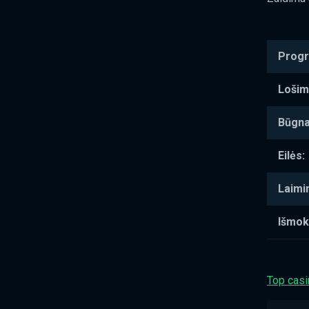
Progr
Lošim
Būgna
Eilės:
Laimin
Išmok
Top casi