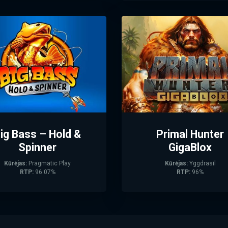
ig Bass – Hold &
Primal Hunter
Spinner
GigaBlox
Kūrėjas:
Pragmatic Play
Kūrėjas:
Yggdrasil
RTP:
96.07%
RTP:
96%