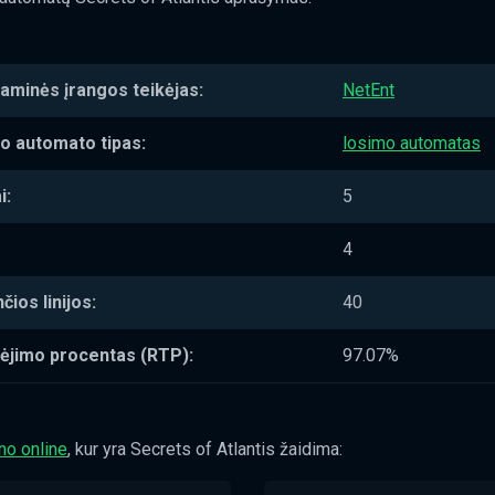
aminės įrangos teikėjas:
NetEnt
o automato tipas:
losimo automatas
i:
5
4
čios linijos:
40
ėjimo procentas (RTP):
97.07%
no online
, kur yra Secrets of Atlantis žaidima: