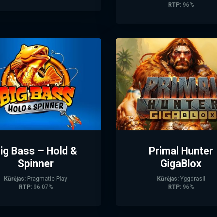
RTP:
96%
ig Bass – Hold &
Primal Hunter
Spinner
GigaBlox
Kūrėjas:
Pragmatic Play
Kūrėjas:
Yggdrasil
RTP:
96.07%
RTP:
96%