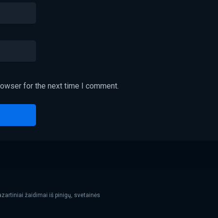
rowser for the next time I comment.
artiniai žaidimai iš pinigų, svetainės