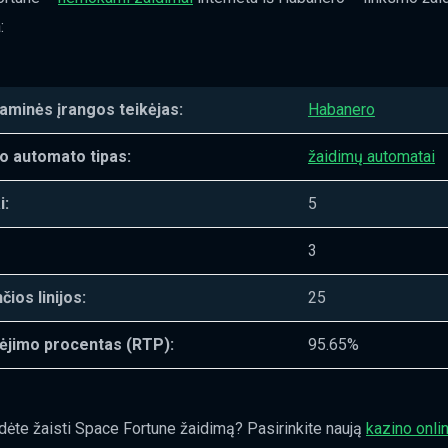
:
aminės įrangos teikėjas:
Habanero
o automato tipas:
žaidimų automatai
i:
5
3
čios linijos:
25
ėjimo procentas (RTP):
95.65%
ėte žaisti Space Fortune žaidimą? Pasirinkite naują
kazino onli