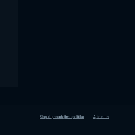
Slapukų naudojimo politika
Apie mus