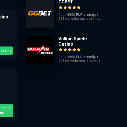
GGBET
Gauk
4500 EUR premiją +
sino
275 nemokamus sukimus
Vulkan Spiele
Casino
i kazino
Gauk
1500 EUR premiją +
225 nemokamus sukimus
ernetinė
inė