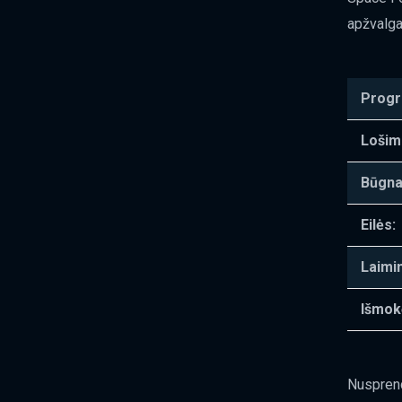
apžvalga
Progr
Lošim
Būgna
Eilės:
Laimin
Išmok
Nusprend