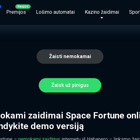
Premijos
Lošimo automatai
Kazino žaidimai
Spor
Žaisti nemokamai
Žaisk už pinigus
kami zaidimai Space Fortune onl
ndykite demo versiją
ortune –
nemokami zaidimai
internetu iš Habanero – linksmo žai