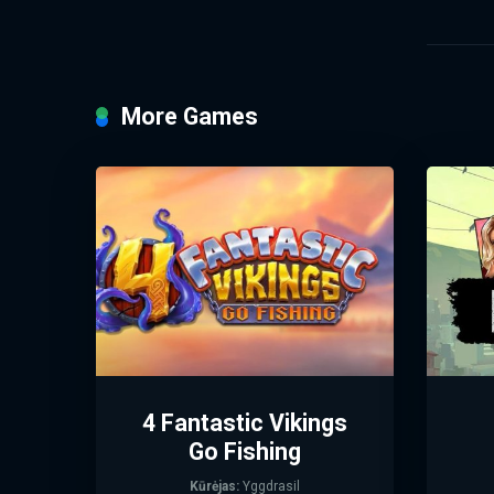
More Games
4 Fantastic Vikings
Go Fishing
Kūrėjas:
Yggdrasil