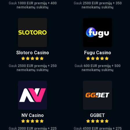
Gauk
1000 EUR premiją + 400
Gauk
2500 EUR premiją + 350
nemokamų sukimų
nemokamų sukimų
Slotoro Casino
Fugu Casino
Gauk
2500 EUR premiją + 250
Gauk
600 EUR premiją + 500
nemokamų sukimų
nemokamų sukimų
NV Casino
GGBET
Gauk
2000 EUR premiją + 225
Gauk
4500 EUR premiją + 275