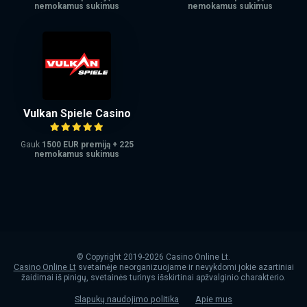
nemokamus sukimus
nemokamus sukimus
Vulkan Spiele Casino
Gauk
1500 EUR premiją + 225
nemokamus sukimus
© Copyright 2019-2026 Casino Online Lt.
Casino Online Lt
svetainėje neorganizuojame ir nevykdomi jokie azartiniai
žaidimai iš pinigų, svetainės turinys išskirtinai apžvalginio charakterio.
Slapukų naudojimo politika
Apie mus