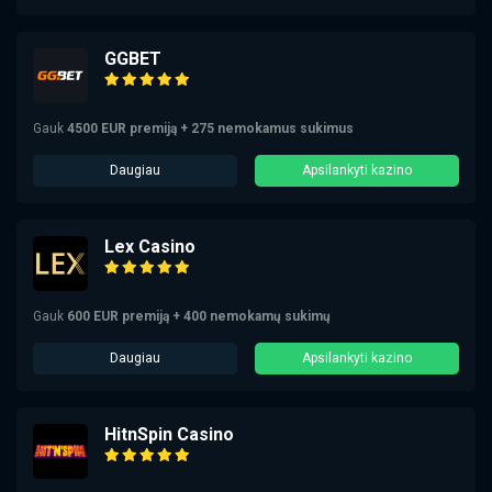
GGBET
Gauk
4500 EUR premiją + 275 nemokamus sukimus
Daugiau
Apsilankyti kazino
Lex Casino
Gauk
600 EUR premiją + 400 nemokamų sukimų
Daugiau
Apsilankyti kazino
HitnSpin Casino