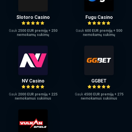
Slotoro Casino
Fugu Casino
Gauk
2500 EUR premiją + 250
Gauk
600 EUR premiją + 500
nemokamų sukimų
nemokamų sukimų
NV Casino
GGBET
Gauk
2000 EUR premiją + 225
Gauk
4500 EUR premiją + 275
nemokamus sukimus
nemokamus sukimus