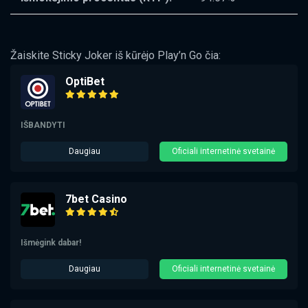
Žaiskite Sticky Joker iš kūrėjo Play’n Go čia:
OptiBet
IŠBANDYTI
Daugiau
Oficiali internetinė svetainė
7bet Casino
Išmėgink dabar!
Daugiau
Oficiali internetinė svetainė