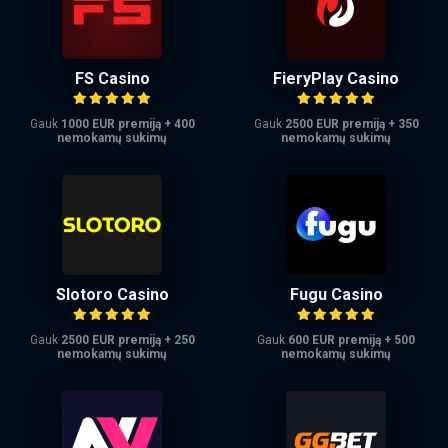
FS Casino
FieryPlay Casino
Gauk
1000 EUR premiją + 400
Gauk
2500 EUR premiją + 350
nemokamų sukimų
nemokamų sukimų
Slotoro Casino
Fugu Casino
Gauk
2500 EUR premiją + 250
Gauk
600 EUR premiją + 500
nemokamų sukimų
nemokamų sukimų