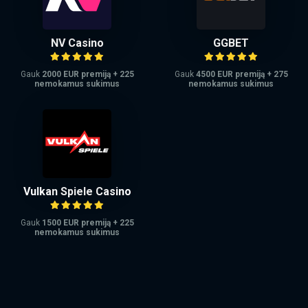
NV Casino
GGBET
Gauk
2000 EUR premiją + 225
Gauk
4500 EUR premiją + 275
nemokamus sukimus
nemokamus sukimus
Vulkan Spiele Casino
Gauk
1500 EUR premiją + 225
nemokamus sukimus