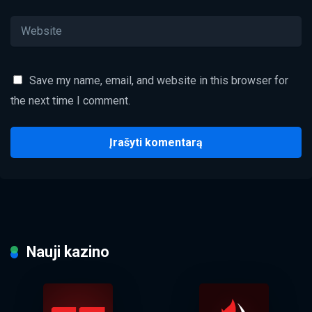
Save my name, email, and website in this browser for
the next time I comment.
Nauji kazino