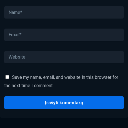
Save my name, email, and website in this browser for
the next time I comment.