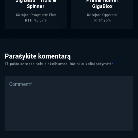
Big Bass – Hold &
Primal Hunter
Spinner
GigaBlox
Kūrėjas:
Pragmatic Play
Kūrėjas:
Yggdrasil
RTP:
96.07%
RTP:
96%
Parašykite komentarą
El. pašto adresas nebus skelbiamas.
Būtini laukeliai pažymėti
*