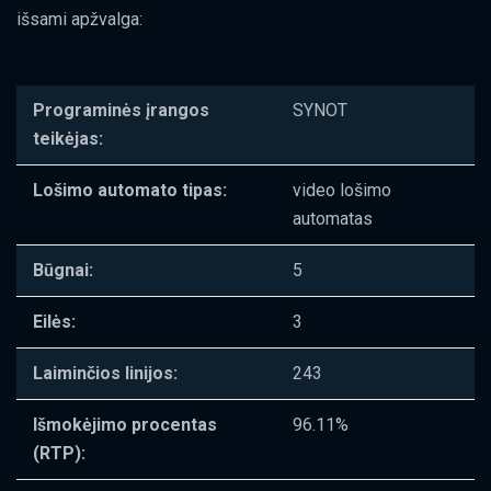
išsami apžvalga:
Programinės įrangos
SYNOT
teikėjas:
Lošimo automato tipas:
video lošimo
automatas
Būgnai:
5
Eilės:
3
Laiminčios linijos:
243
Išmokėjimo procentas
96.11%
(RTP):