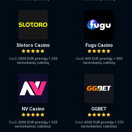
Slotoro Casino
Fugu Casino
Gauk
2500 EUR premiją + 250
Gauk
600 EUR premiją + 500
nemokamų sukimų
nemokamų sukimų
NV Casino
GGBET
Gauk
2000 EUR premiją + 225
Gauk
4500 EUR premiją + 275
nemokamus sukimus
nemokamus sukimus