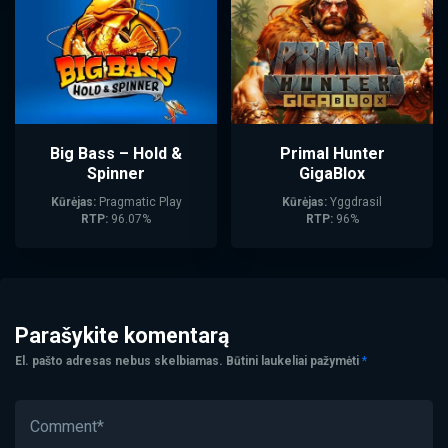
Big Bass – Hold &
Primal Hunter
Spinner
GigaBlox
Kūrėjas:
Pragmatic Play
Kūrėjas:
Yggdrasil
RTP:
96.07%
RTP:
96%
Parašykite komentarą
El. pašto adresas nebus skelbiamas.
Būtini laukeliai pažymėti
*