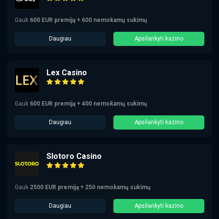
Gauk
600 EUR premiją + 600 nemokamų sukimų
Daugiau
Apsilankyti kazino
Lex Casino
Gauk
600 EUR premiją + 400 nemokamų sukimų
Daugiau
Apsilankyti kazino
Slotoro Casino
Gauk
2500 EUR premiją + 250 nemokamų sukimų
Daugiau
Apsilankyti kazino