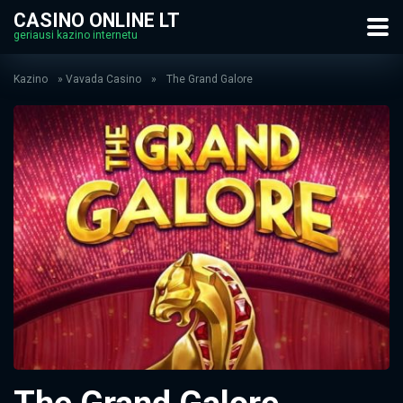
CASINO ONLINE LT
geriausi kazino internetu
Kazino
»
Vavada Casino
»
The Grand Galore