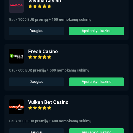
Vavada Casino
Gauk
1000 EUR premiją + 100 nemokamų sukimų
Daugiau
Apsilankyti kazino
Fresh Casino
Gauk
600 EUR premiją + 500 nemokamų sukimų
Daugiau
Apsilankyti kazino
Vulkan Bet Casino
Gauk
1000 EUR premiją + 400 nemokamų sukimų
Daugiau
Apsilankyti kazino