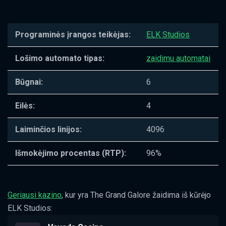
Programinės įrangos teikėjas:
ELK Studios
Lošimo automato tipas:
zaidimu automatai
Būgnai:
6
Eilės:
4
Laiminčios linijos:
4096
Išmokėjimo procentas (RTP):
96%
Geriausi kazino
, kur yra The Grand Galore žaidima iš kūrėjo
ELK Studios: