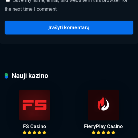
Save my name, email, and website in this browser for
the next time I comment.
Nauji kazino
FS Casino
FieryPlay Casino