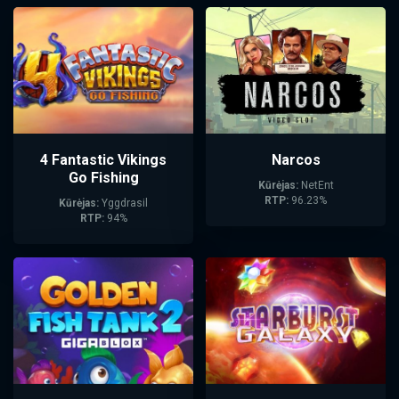
4 Fantastic Vikings
Narcos
Go Fishing
Kūrėjas:
NetEnt
RTP:
96.23%
Kūrėjas:
Yggdrasil
RTP:
94%