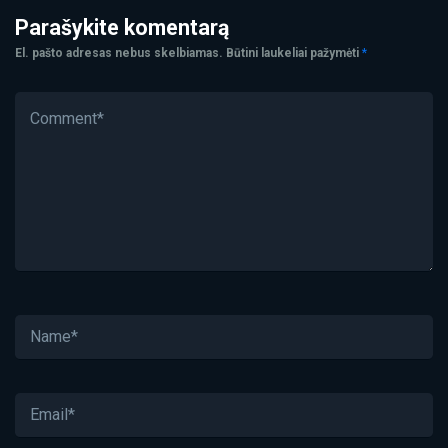
Parašykite komentarą
El. pašto adresas nebus skelbiamas.
Būtini laukeliai pažymėti
*