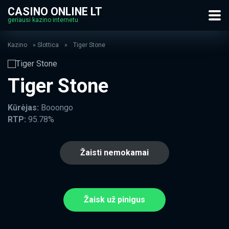
CASINO ONLINE LT
geriausi kazino internetu
Kazino
»
Slottica
»
Tiger Stone
Tiger Stone
Kūrėjas:
Booongo
RTP:
95.78%
Žaisti nemokamai
Žaisk už pinigus