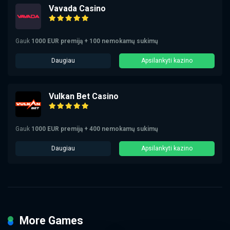
Vavada Casino
Gauk
1000 EUR premiją + 100 nemokamų sukimų
Daugiau
Apsilankyti kazino
Vulkan Bet Casino
Gauk
1000 EUR premiją + 400 nemokamų sukimų
Daugiau
Apsilankyti kazino
More Games