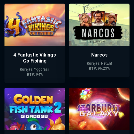
4 Fantastic Vikings
Narcos
Go Fishing
Kūrėjas:
NetEnt
RTP:
96.23%
Kūrėjas:
Yggdrasil
RTP:
94%