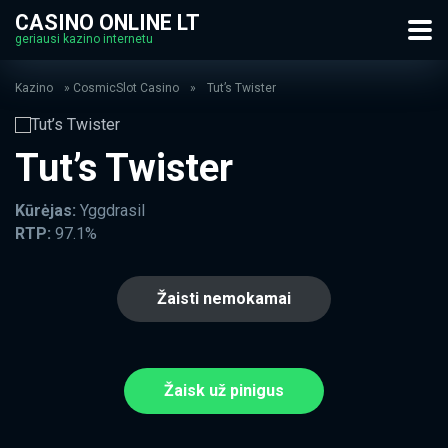
CASINO ONLINE LT
geriausi kazino internetu
Kazino
»
CosmicSlot Casino
»
Tut’s Twister
Tut’s Twister
Kūrėjas:
Yggdrasil
RTP:
97.1%
Žaisti nemokamai
Žaisk už pinigus