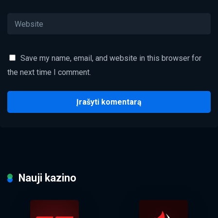
Save my name, email, and website in this browser for
the next time I comment.
Nauji kazino