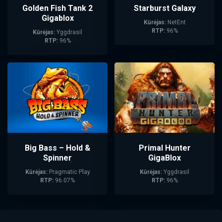
Golden Fish Tank 2
Starburst Galaxy
Gigablox
Kūrėjas:
NetEnt
RTP:
96%
Kūrėjas:
Yggdrasil
RTP:
96%
Big Bass – Hold &
Primal Hunter
Spinner
GigaBlox
Kūrėjas:
Pragmatic Play
Kūrėjas:
Yggdrasil
RTP:
96.07%
RTP:
96%