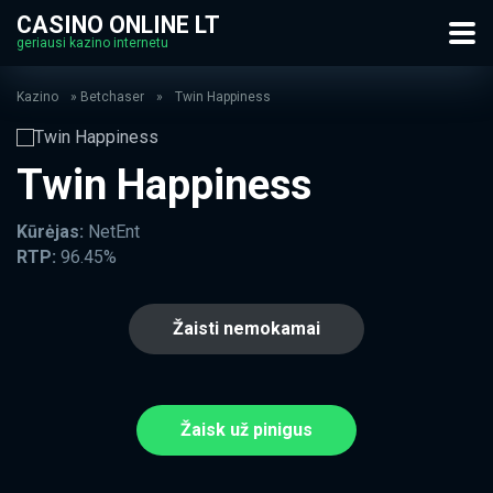
CASINO ONLINE LT
geriausi kazino internetu
Kazino
»
Betchaser
»
Twin Happiness
Twin Happiness
Kūrėjas:
NetEnt
RTP:
96.45%
Žaisti nemokamai
Žaisk už pinigus