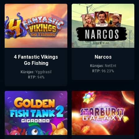
4 Fantastic Vikings
Narcos
Go Fishing
Kūrėjas:
NetEnt
RTP:
96.23%
Kūrėjas:
Yggdrasil
RTP:
94%