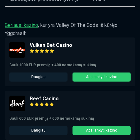
Geriausi kazino
, kur yra Valley Of The Gods iš kūrėjo
Yggdrasil:
Vulkan Bet Casino
Gauk
1000 EUR premiją + 400 nemokamų sukimų
Daugiau
Apsilankyti kazino
Beef Casino
Gauk
600 EUR premiją + 600 nemokamų sukimų
Daugiau
Apsilankyti kazino