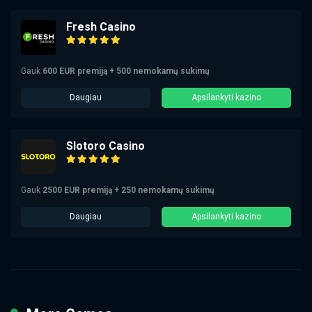
Fresh Casino
Gauk
600 EUR premiją + 500 nemokamų sukimų
Daugiau
Apsilankyti kazino
Slotoro Casino
Gauk
2500 EUR premiją + 250 nemokamų sukimų
Daugiau
Apsilankyti kazino