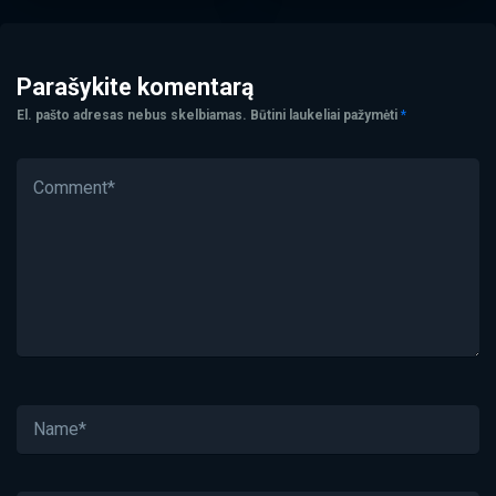
Parašykite komentarą
El. pašto adresas nebus skelbiamas.
Būtini laukeliai pažymėti
*