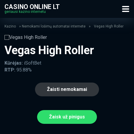
CASINO ONLINE LT
geriausi kazino internetu
Kazino
»
Nemokami lošimų automatai internete
»
Vegas High Roller
Vegas High Roller
Kūrėjas:
iSoftBet
RTP:
95.88%
Žaisti nemokamai
Žaisk už pinigus