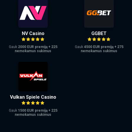
NV Casino
GGBET
Gauk
2000 EUR premiją + 225
Gauk
4500 EUR premiją + 275
nemokamus sukimus
nemokamus sukimus
Vulkan Spiele Casino
Gauk
1500 EUR premiją + 225
nemokamus sukimus