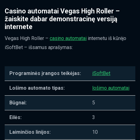
Casino automatai Vegas High Roller –
žaiskite dabar demonstracinę versiją
internete
Vegas High Roller –
casino automatai
internetu iš kūrėjo
iSoftBet – išsamus aprašymas:
Programinės įrangos teikėjas:
iSoftBet
Lošimo automato tipas:
lošimo automatai
Būgnai:
5
Eilės:
3
Laiminčios linijos:
10