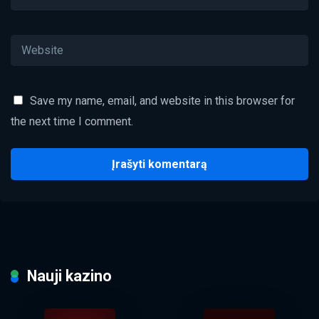
Save my name, email, and website in this browser for
the next time I comment.
Nauji kazino