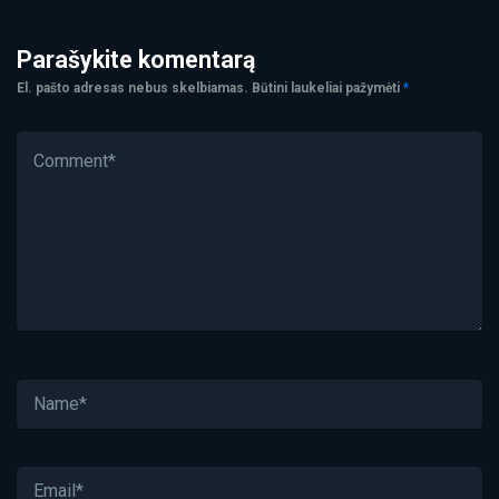
Parašykite komentarą
El. pašto adresas nebus skelbiamas.
Būtini laukeliai pažymėti
*