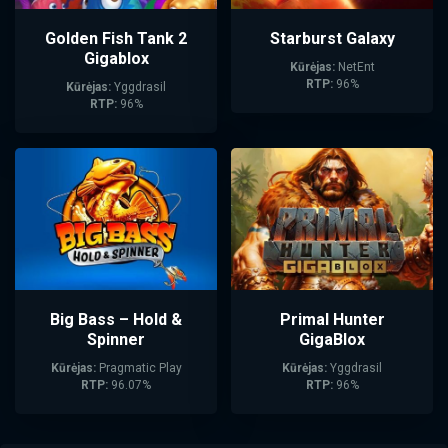
Golden Fish Tank 2
Starburst Galaxy
Gigablox
Kūrėjas:
NetEnt
RTP:
96%
Kūrėjas:
Yggdrasil
RTP:
96%
Big Bass – Hold &
Primal Hunter
Spinner
GigaBlox
Kūrėjas:
Pragmatic Play
Kūrėjas:
Yggdrasil
RTP:
96.07%
RTP:
96%