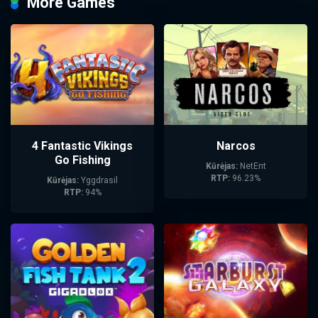
More Games
4 Fantastic Vikings
Narcos
Go Fishing
Kūrėjas:
NetEnt
RTP:
96.23%
Kūrėjas:
Yggdrasil
RTP:
94%