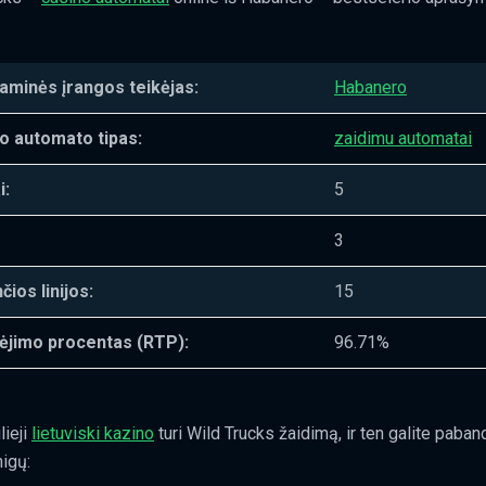
aminės įrangos teikėjas:
Habanero
o automato tipas:
zaidimu automatai
i:
5
3
čios linijos:
15
ėjimo procentas (RTP):
96.71%
lieji
lietuviski kazino
turi Wild Trucks žaidimą, ir ten galite paband
nigų: