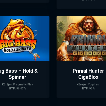
ig Bass – Hold &
Primal Hunter
Spinner
GigaBlox
Kūrėjas:
Pragmatic Play
Kūrėjas:
Yggdrasil
RTP:
96.07%
RTP:
96%