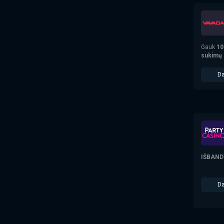
Gauk
10
sukimų
D
IŠBAND
D