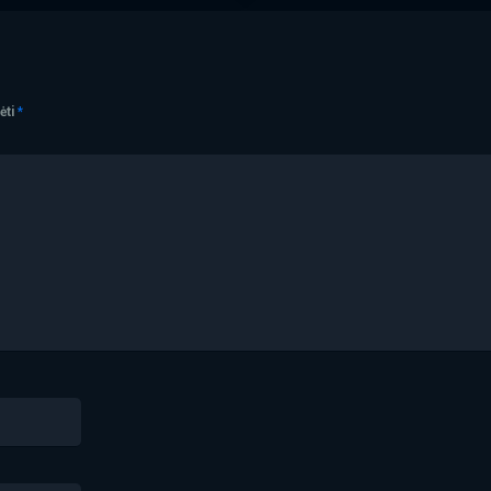
ėti
*