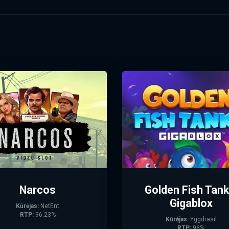
Narcos
Golden Fish Tank
Gigablox
Kūrėjas:
NetEnt
RTP:
96.23%
Kūrėjas:
Yggdrasil
RTP:
96%