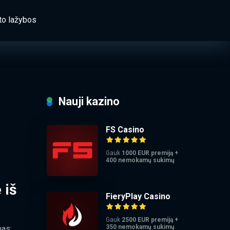
to lažybos
Nauji kazino
FS Casino
Gauk
1000 EUR premiją +
400 nemokamų sukimų
 iš
FieryPlay Casino
Gauk
2500 EUR premiją +
350 nemokamų sukimų
mas: