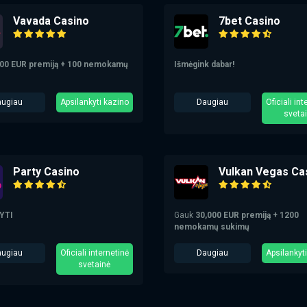
Vavada Casino
7bet Casino
00 EUR premiją + 100 nemokamų
Išmėgink dabar!
augiau
Apsilankyti kazino
Daugiau
Oficiali int
sveta
Party Casino
Vulkan Vegas Ca
YTI
Gauk
30,000 EUR premiją + 1200
nemokamų sukimų
augiau
Oficiali internetinė
Daugiau
Apsilankyt
svetainė