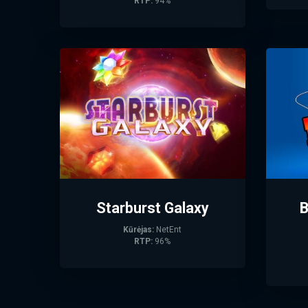
RTP:
94%
Starburst Galaxy
B
Kūrėjas:
NetEnt
RTP:
96%