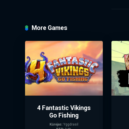
More Games
4 Fantastic Vikings
Go Fishing
Kūrėjas:
Yggdrasil