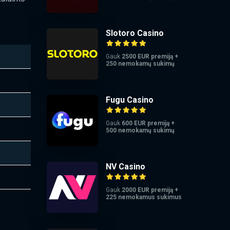
Slotoro Casino
Gauk
2500 EUR premiją +
250 nemokamų sukimų
Fugu Casino
Gauk
600 EUR premiją +
500 nemokamų sukimų
NV Casino
Gauk
2000 EUR premiją +
225 nemokamus sukimus