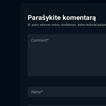
Parašykite komentarą
El. pašto adresas nebus skelbiamas.
Būtini laukeliai pažym