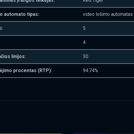
aminės įrangos teikėjas:
Red Tiger
o automato tipas:
video lošimo automatas
i:
5
4
čios linijos:
30
ėjimo procentas (RTP):
94.74%