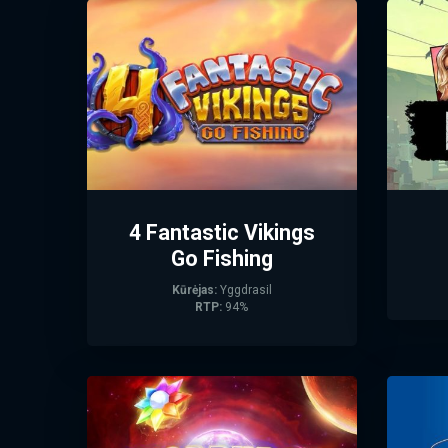
4 Fantastic Vikings
Go Fishing
Kūrėjas:
Yggdrasil
RTP:
94%