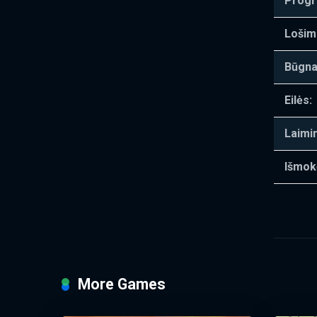
Progr
Lošim
Būgna
Eilės:
Laimin
Išmok
More Games