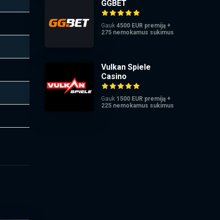
GGBET
Gauk
4500 EUR premiją +
275 nemokamus sukimus
Vulkan Spiele
Casino
Gauk
1500 EUR premiją +
225 nemokamus sukimus