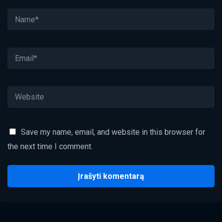
Save my name, email, and website in this browser for
the next time I comment.