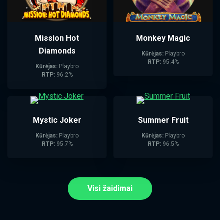
Mission Hot
Monkey Magic
Diamonds
Kūrėjas:
Playbro
RTP:
95.4%
Kūrėjas:
Playbro
RTP:
96.2%
Mystic Joker
Summer Fruit
Kūrėjas:
Playbro
Kūrėjas:
Playbro
RTP:
95.7%
RTP:
96.5%
Visi žaidimai