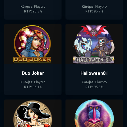
Kūrėjas:
Playbro
Kūrėjas:
Playbro
RTP:
95.3%
RTP:
95.7%
Duo Joker
Halloween81
Kūrėjas:
Playbro
Kūrėjas:
Playbro
RTP:
96.1%
RTP:
95.8%