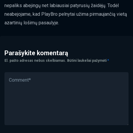
nepaliks abejingų net labiausiai patyrusių žaidėjų. Todėl
neabejojame, kad PlayBro pelnytai užima pirmaujančią vietą
azartinių lošimų pasaulyje.
Parašykite komentarą
El. pašto adresas nebus skelbiamas.
Būtini laukeliai pažymėti
*