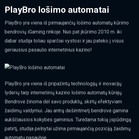
PlayBro lošimo automatai
PlayBro yra viena iš pirmaujančių lošimo automatų kūrimo
bendrovių iGaming rinkoje. Nuo pat įkūrimo 2010 m. iki
dabar studija toliau sparčiai vystosi ir jau pateko į visus
geriausius pasaulio internetinius kazino!
PlayBro yra viena iš pripažintų technologijų ir inovacijų
lyderių tarp internetinių kazino lošimo automatų kūrėjų.
Bendrovė žinoma dėl savo produktų, skirtų efektyviam
žaidimų valdymui. Jau antrą dešimtmetį bendrovė gamina
aukščiausios kokybės gaminius. Turėdama tokią įspūdingą
patirtį, studija pelnytai užima pirmaujančią poziciją žaidimų
automatų pasaulyje.