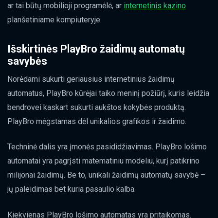
ar tai būtų mobilioji programėlė, ar
internetinis kazino
planšetiniame kompiuteryje.
Išskirtinės PlayBro žaidimų automatų
savybės
Norėdami sukurti geriausius internetinius žaidimų
automatus, PlayBro kūrėjai taiko meninį požiūrį, kuris leidžia
bendrovei kaskart sukurti aukštos kokybės produktą.
PlayBro mėgstamas dėl unikalios grafikos ir žaidimo.
Techninė dalis yra įmonės pasididžiavimas. PlayBro lošimo
automatai yra pagrįsti matematiniu modeliu, kurį patikrino
milijonai žaidimų. Be to, unikali žaidimų automatų savybė –
jų paleidimas bet kuria pasaulio kalba.
Kiekvienas PlayBro lošimo automatas yra pritaikomas.