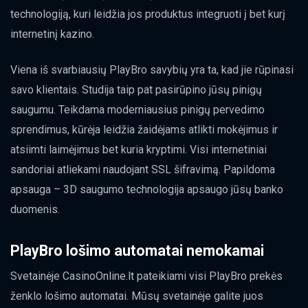
technologiją, kuri leidžia jos produktus integruoti į bet kurį
internetinį kazino.
Viena iš svarbiausių PlayBro savybių yra ta, kad jie rūpinasi
savo klientais. Studija taip pat pasirūpino jūsų pinigų
saugumu. Teikdama moderniausius pinigų pervedimo
sprendimus, kūrėja leidžia žaidėjams atlikti mokėjimus ir
atsiimti laimėjimus bet kuria kryptimi. Visi internetiniai
sandoriai atliekami naudojant SSL šifravimą. Papildoma
apsauga – 3D saugumo technologija apsaugo jūsų banko
duomenis.
PlayBro lošimo automatai nemokamai
Svetainėje CasinoOnline.lt pateikiami visi PlayBro prekės
ženklo lošimo automatai. Mūsų svetainėje galite juos