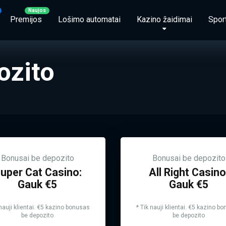
Premijos
Lošimo automatai
Kazino žaidimai
Spor
ozito
Bonusai be depozito
Bonusai be depozito
uper Cat Casino:
All Right Casino
Gauk €5
Gauk €5
 nauji klientai. €5 kazino bonusas
* Tik nauji klientai. €5 kazino b
be depozito
be depozito