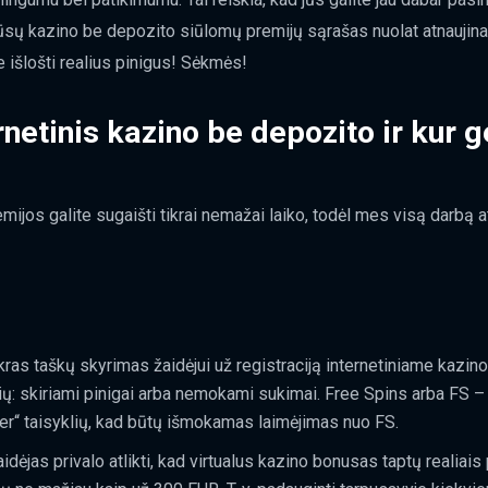
 Mūsų kazino be depozito siūlomų premijų sąrašas nuolat atnauj
 išlošti realius pinigus! Sėkmės!
ernetinis kazino be depozito ir ku
os galite sugaišti tikrai nemažai laiko, todėl mes visą darbą atl
kras taškų skyrimas žaidėjui už registraciją internetiniame kazin
šių: skiriami pinigai arba nemokami sukimai. Free Spins arba FS
ger“ taisyklių, kad būtų išmokamas laimėjimas nuo FS.
idėjas privalo atlikti, kad virtualus kazino bonusas taptų realiai