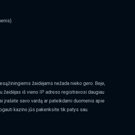
menis).
 nesąžiningiems žaidėjams nežada nieko gero. Beje,
u žaidėjas iš vieno IP adreso registravosi daugiau
ngai įrašėte savo vardą ar pateikdami duomenis apie
pgauti kazino jūs pakenksite tik patys sau.