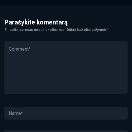
Parašykite komentarą
El. pašto adresas nebus skelbiamas.
Būtini laukeliai pažymėti
*