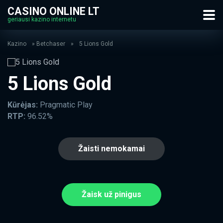
CASINO ONLINE LT
geriausi kazino internetu
Kazino
»
Betchaser
»
5 Lions Gold
5 Lions Gold
Kūrėjas:
Pragmatic Play
RTP:
96.52%
Žaisti nemokamai
Žaisk už pinigus