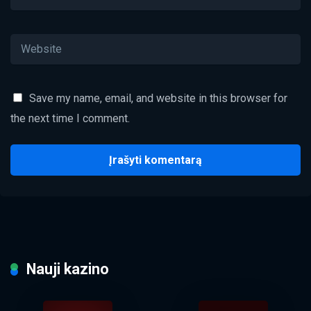
Save my name, email, and website in this browser for
the next time I comment.
Nauji kazino