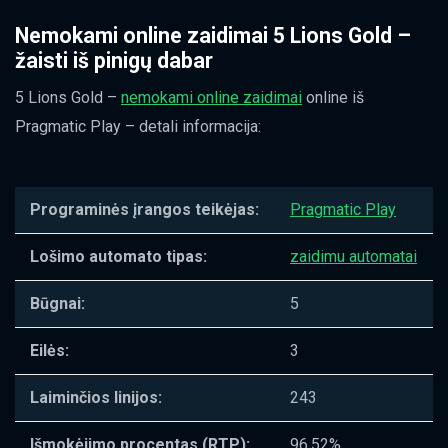
Nemokami online zaidimai 5 Lions Gold –
žaisti iš pinigų dabar
5 Lions Gold –
nemokami online zaidimai
online iš
Pragmatic Play – detali informacija:
Programinės įrangos teikėjas:
Pragmatic Play
Lošimo automato tipas:
zaidimu automatai
Būgnai:
5
Eilės:
3
Laiminčios linijos:
243
Išmokėjimo procentas (RTP):
96.52%