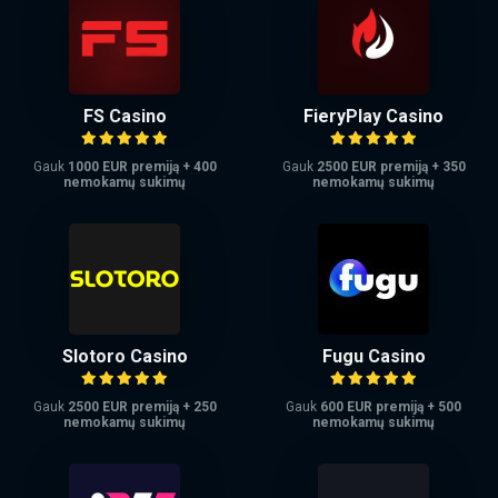
FS Casino
FieryPlay Casino
Gauk
1000 EUR premiją + 400
Gauk
2500 EUR premiją + 350
nemokamų sukimų
nemokamų sukimų
Slotoro Casino
Fugu Casino
Gauk
2500 EUR premiją + 250
Gauk
600 EUR premiją + 500
nemokamų sukimų
nemokamų sukimų