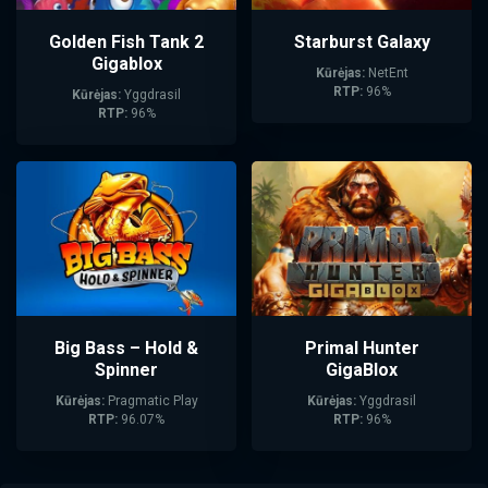
Golden Fish Tank 2
Starburst Galaxy
Gigablox
Kūrėjas:
NetEnt
RTP:
96%
Kūrėjas:
Yggdrasil
RTP:
96%
Big Bass – Hold &
Primal Hunter
Spinner
GigaBlox
Kūrėjas:
Pragmatic Play
Kūrėjas:
Yggdrasil
RTP:
96.07%
RTP:
96%