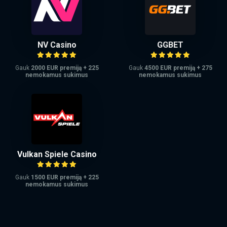
NV Casino
GGBET
Gauk
2000 EUR premiją + 225
Gauk
4500 EUR premiją + 275
nemokamus sukimus
nemokamus sukimus
Vulkan Spiele Casino
Gauk
1500 EUR premiją + 225
nemokamus sukimus