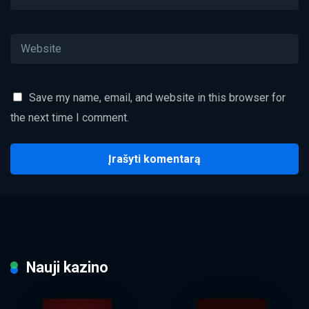
Save my name, email, and website in this browser for
the next time I comment.
Nauji kazino