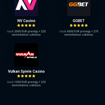
NV Casino
GGBET
Gauk
2000 EUR premiją + 225
Gauk
4500 EUR premiją + 275
nemokamus sukimus
nemokamus sukimus
Vulkan Spiele Casino
Gauk
1500 EUR premiją + 225
nemokamus sukimus