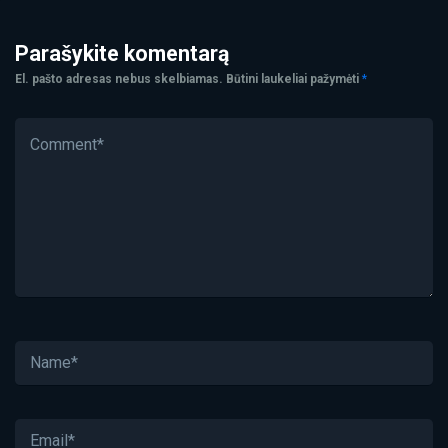
Parašykite komentarą
El. pašto adresas nebus skelbiamas.
Būtini laukeliai pažymėti
*