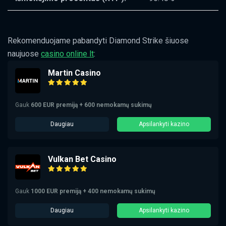
Rekomenduojame pabandyti Diamond Strike šiuose
naujuose
casino online lt
:
Martin Casino
Gauk
600 EUR premiją + 600 nemokamų sukimų
Daugiau
Apsilankyti kazino
Vulkan Bet Casino
Gauk
1000 EUR premiją + 400 nemokamų sukimų
Daugiau
Apsilankyti kazino