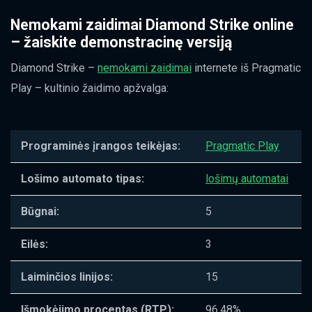
Nemokami zaidimai Diamond Strike online
– žaiskite demonstracinę versiją
Diamond Strike –
nemokami zaidimai
internete iš Pragmatic
Play – kultinio žaidimo apžvalga:
Programinės įrangos teikėjas:
Pragmatic Play
Lošimo automato tipas:
lošimų automatai
Būgnai:
5
Eilės:
3
Laiminčios linijos:
15
Išmokėjimo procentas (RTP):
96.48%