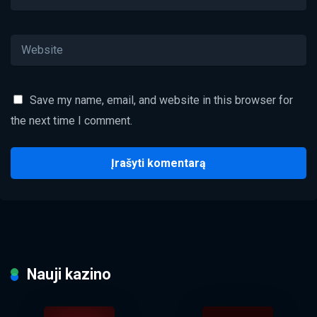
Save my name, email, and website in this browser for
the next time I comment.
Nauji kazino